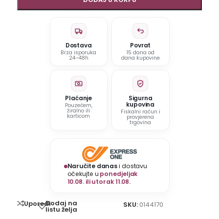
Dostava
Povrat
Brza isporuka
15 dana od
24–48h
dana kupovine
Plaćanje
Sigurna
kupovina
Pouzećem,
žiralno ili
Fiskalni račun i
karticom
provjerena
trgovina
Naručite danas
i dostavu
očekujte u
ponedjeljak
10.08. ili utorak 11.08.
Dodaj na
Uporedi
SKU:
0144170
listu želja