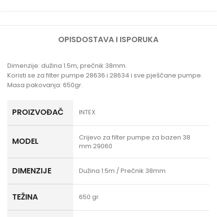
OPIS
DOSTAVA I ISPORUKA
Dimenzije: dužina 1.5m, prečnik 38mm.
Koristi se za filter pumpe 28636 i 28634 i sve pješčane pumpe.
Masa pakovanja: 650gr.
PROIZVOĐAČ
INTEX
Crijevo za filter pumpe za bazen 38
MODEL
mm 29060
DIMENZIJE
Dužina 1.5m / Prečnik 38mm
TEŽINA
650 gr