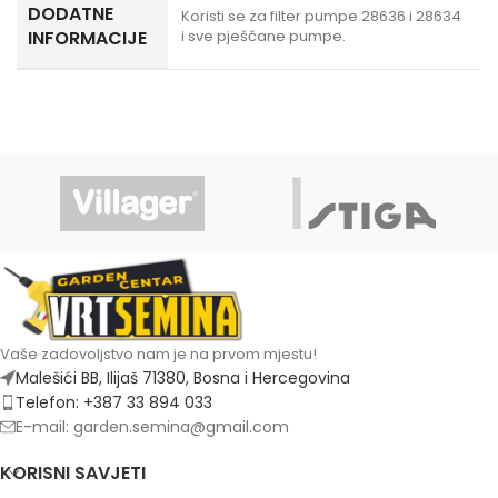
DODATNE
Koristi se za filter pumpe 28636 i 28634
INFORMACIJE
i sve pješčane pumpe.
Vaše zadovoljstvo nam je na prvom mjestu!
Malešići BB, Ilijaš 71380, Bosna i Hercegovina
Telefon: +387 33 894 033
E-mail: garden.semina@gmail.com
KORISNI SAVJETI