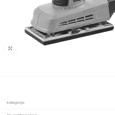
Baštenska oprema
Roštilji
Click to enlarge
Kategorija