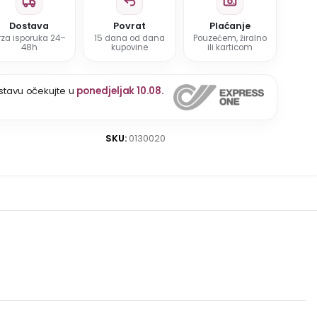
Dostava
Povrat
Plaćanje
rza isporuka 24–
15 dana od dana
Pouzećem, žiralno
48h
kupovine
ili karticom
stavu očekujte u
ponedjeljak 10.08.
SKU:
0130020