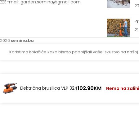
E-mail: garden.semina@gmail.com
27
Pr
21
2026
semina.ba
Koristimo kolačiće kako bismo poboljšali vaše iskustvo na našoj
102.90
KM
Električna brusilica VLP 324
Nema na zalih