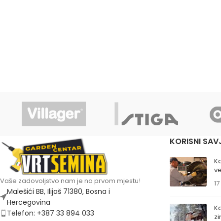
KORISNI SAV
K
ve
Vaše zadovoljstvo nam je na prvom mjestu!
17
Malešići BB, Ilijaš 71380, Bosna i
Hercegovina
Ka
Telefon: +387 33 894 033
z