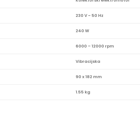
Kolektorski elektromotor
230 V ~ 50 Hz
240 W
6000 – 12000 rpm
Vibracijska
90 x 182 mm
1.55 kg