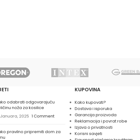
JETI
KUPOVINA
ako odabrati odgovarajuću
Kako kupovati?
ličinu noža za kosilice
Dostava i isporuka
Garancija proizvoda
 Januara, 2025
1 Comment
Reklamacija i povrat robe
Izjava o privatnosti
ko pravilno pripremiti dom za
Korisni savjeti
imu
Sigurnost plaćanja kreditnim