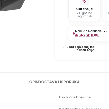
Garancija
2+1 godina
B
sigurnosti
Naručite danas
i do
ili utorak 11.08.
Dodaj na
Uporedi
listu želja
OPIS
DOSTAVA I ISPORUKA
Električne brusilice