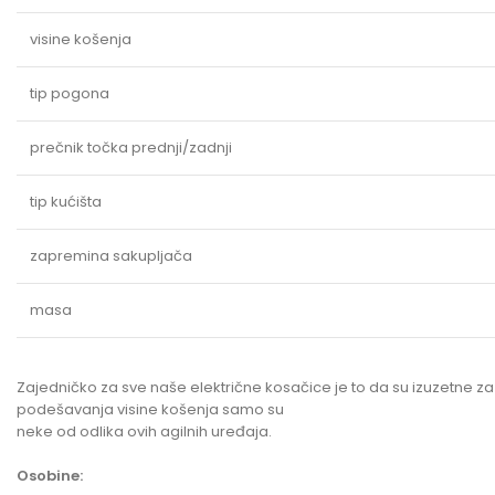
visine košenja
tip pogona
prečnik točka prednji/zadnji
tip kućišta
zapremina sakupljača
masa
Zajedničko za sve naše električne kosačice je to da su izuzetne za
podešavanja visine košenja samo su
neke od odlika ovih agilnih uređaja.
Osobine: