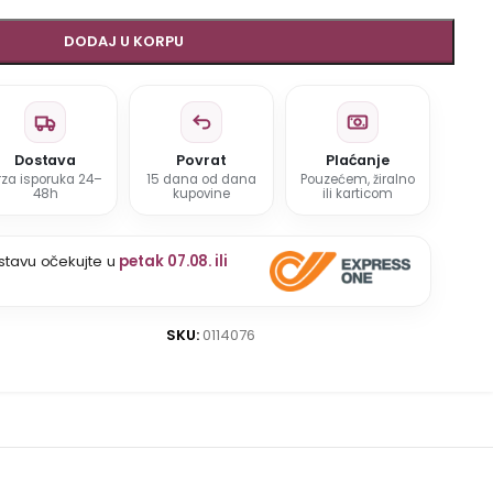
DODAJ U KORPU
Dostava
Povrat
Plaćanje
rza isporuka 24–
15 dana od dana
Pouzećem, žiralno
48h
kupovine
ili karticom
stavu očekujte u
petak 07.08. ili
SKU:
0114076