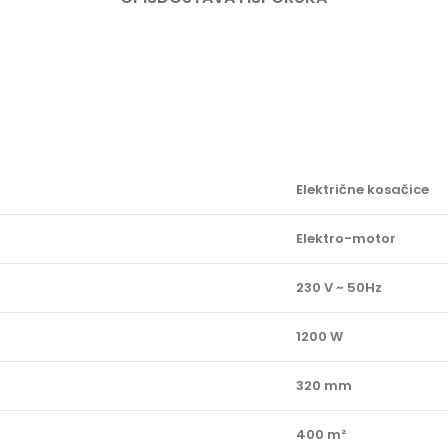
Električne kosačice
Elektro-motor
230 V ~ 50Hz
1200 W
320 mm
400 m²