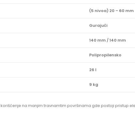
(5 nivoa) 20 – 60 mm
Gurajući
140 mm / 140 mm
Polipropilensko
26 l
9 kg
 korišćenje na manjim travnamtim površinama gde postoji pristup elek