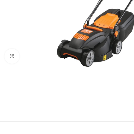
Baštenska oprema
Roštilji
Click to enlarge