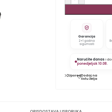
Garancija
2+1 godina
B
sigurnosti
Naručite danas
i do
ponedjeljak 10.08.
Dodaj na
Uporedi
listu želja
OPIS
DOSTAVA I ISPORUKA