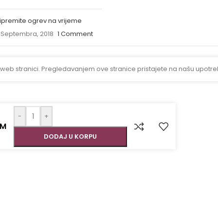
ipremite ogrev na vrijeme
 Septembra, 2018
1 Comment
 web stranici. Pregledavanjem ove stranice pristajete na našu upotre
-
+
KM
DODAJ U KORPU