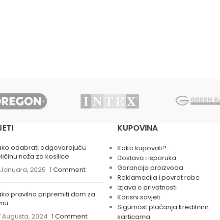
JETI
KUPOVINA
ako odabrati odgovarajuću
Kako kupovati?
ličinu noža za kosilice
Dostava i isporuka
Garancija proizvoda
 Januara, 2025
1 Comment
Reklamacija i povrat robe
Izjava o privatnosti
ko pravilno pripremiti dom za
Korisni savjeti
imu
Sigurnost plaćanja kreditnim
 Augusta, 2024
1 Comment
karticama