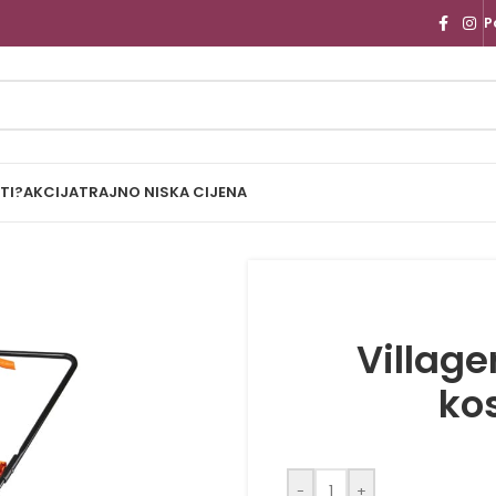
P
TI?
AKCIJA
TRAJNO NISKA CIJENA
Village
kos
-
+