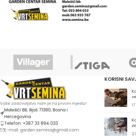
KORISNI SAV
K
ve
Vaše zadovoljstvo nam je na prvom mjestu!
17
Malešići BB, Ilijaš 71380, Bosna i
Hercegovina
Ka
Telefon: +387 33 894 033
z
E-mail: garden.semina@gmail.com
27