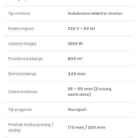
Tip motora
Indukcioni elektro-motor
Radni napon
230 V ~ 50 Hz
Ulazna snaga
1600 W
Površina košenja
800 m²
Širina košenja
420 mm
35 – 55 mm (3 nivoa,
Visina košenja
centralno)
Tip pogona
Gurajući
Prečnik točka prednji /
170 mm / 200 mm
zadnji