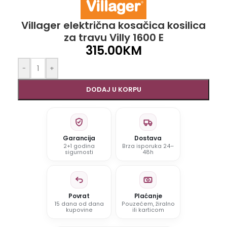
Villager električna kosačica kosilica
za travu Villy 1600 E
315.00
KM
-
+
DODAJ U KORPU
Garancija
Dostava
2+1 godina
Brza isporuka 24–
sigurnosti
48h
Povrat
Plaćanje
15 dana od dana
Pouzećem, žiralno
kupovine
ili karticom