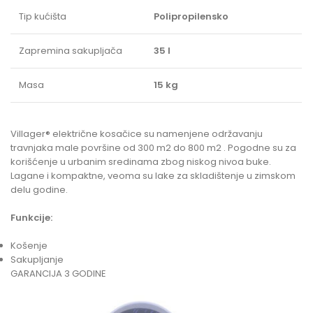
Tip kućišta
Polipropilensko
Zapremina sakupljača
35 l
Masa
15 kg
Villager® električne kosačice su namenjene održavanju
travnjaka male površine od 300 m2 do 800 m2 . Pogodne su za
korišćenje u urbanim sredinama zbog niskog nivoa buke.
Lagane i kompaktne, veoma su lake za skladištenje u zimskom
delu godine.
Funkcije:
Košenje
Sakupljanje
GARANCIJA 3 GODINE