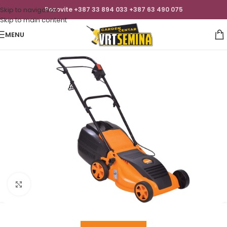
Skip to navigation
Pozovite +387 33 894 033 +387 63 490 075
Skip to main content
MENU
Click to enlarge