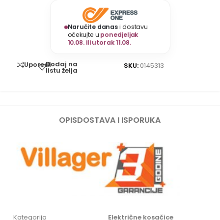
Naručite danas
i dostavu
očekujte u
ponedjeljak
10.08. ili utorak 11.08.
Dodaj na
Uporedi
SKU:
0145313
listu želja
OPIS
DOSTAVA I ISPORUKA
Kategorija
Električne kosačice