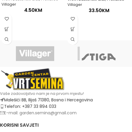
Villager
Villager
4.50
KM
33.50
KM
Vaše zadovoljstvo nam je na prvom mjestu!
Malešići BB, Ilijaš 71380, Bosna i Hercegovina
Telefon: +387 33 894 033
E-mail: garden.semina@gmail.com
KORISNI SAVJETI