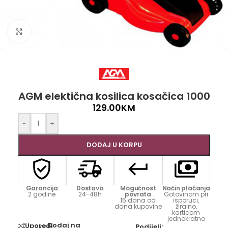
Click to enlarge
AGM elektična kosilica kosačica 1000
129.00
KM
-
+
DODAJ U KORPU
Garancija
Dostava
Mogućnost
Način plaćanja
2 godine
24-48h
povrata
Gotovinom pri
15 dana od
isporuci,
dana kupovine
žiralno,
karticom
jednokratno
Dodaj na
Uporedi
Podijeli: