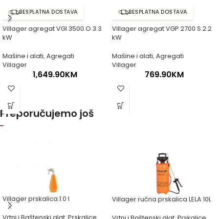
BESPLATNA DOSTAVA
BESPLATNA DOSTAVA
Villager agregat VGI 3500 O 3.3
Villager agregat VGP 2700 S 2.2
kW
kW
Mašine i alati
,
Agregati
Mašine i alati
,
Agregati
Villager
Villager
1,649.90
KM
769.90
KM
Preporučujemo još
Villager prskalica 1.0 l
Villager ručna prskalica LELA 10L
Vrtni i Baštenski alat
,
Prskalice
Vrtni i Baštenski alat
,
Prskalice