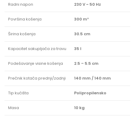
Radni napon
230 V ~ 50 Hz
Površina košenja
300 m²
Širina košenja
30.5 cm
Kapacitet sakupljača za travu
35 l
Podešavanje visine košenja
2.5 – 5.5 cm
Prečnik kotača prednji/zadnji
140 mm / 140 mm
Tip kućišta
Polipropilensko
Masa
10 kg