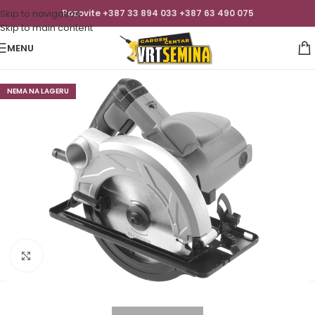
Skip to navigation
Pozovite +387 33 894 033 +387 63 490 075
Skip to main content
MENU
NEMA NA LAGERU
Click to enlarge