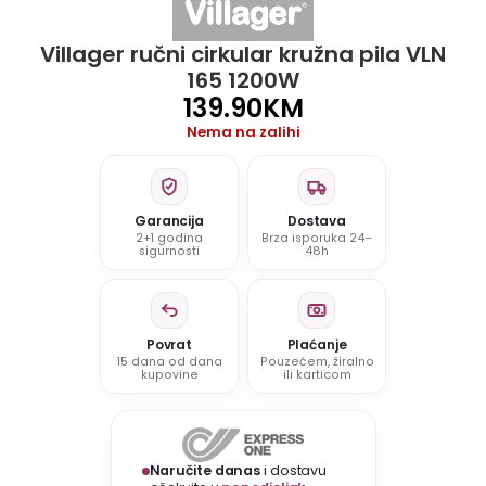
Villager ručni cirkular kružna pila VLN
165 1200W
139.90
KM
Nema na zalihi
Garancija
Dostava
2+1 godina
Brza isporuka 24–
sigurnosti
48h
Povrat
Plaćanje
15 dana od dana
Pouzećem, žiralno
kupovine
ili karticom
Naručite danas
i dostavu