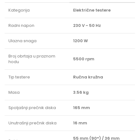
Kategorija
Električne testere
Radni napon
230 V ~ 50 Hz
Ulazna snaga
1200 W
Broj obrtaja u praznom
5500 rpm
hodu
Tip testere
Ručna kružna
Masa
3.56 kg
Spoljašnji prečnik diska
165 mm
Unutrašnji prečnik diska
16 mm
55 mm (90°) / 36 mm