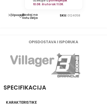
očekujte u
ponedjeljak
10.08. ili utorak 11.08.
Dodaj na
Uporedi
SKU:
0124058
listu želja
OPIS
DOSTAVA I ISPORUKA
SPECIFIKACIJA
KARAKTERISTIKE