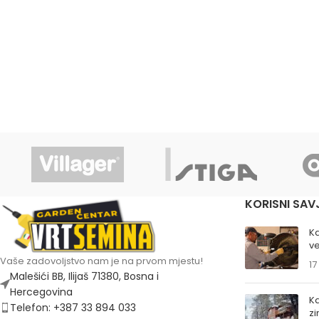
KORISNI SAV
K
ve
Vaše zadovoljstvo nam je na prvom mjestu!
17
Malešići BB, Ilijaš 71380, Bosna i
Hercegovina
Ka
Telefon: +387 33 894 033
z