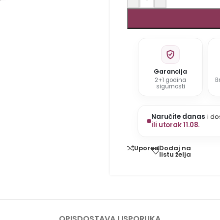
Garancija
2+1 godina
B
sigurnosti
Naručite danas
i do
ili utorak 11.08.
Dodaj na
Uporedi
listu želja
OPIS
DOSTAVA I ISPORUKA