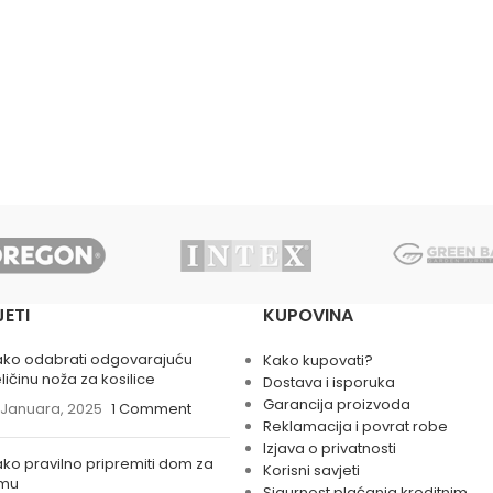
JETI
KUPOVINA
ako odabrati odgovarajuću
Kako kupovati?
ličinu noža za kosilice
Dostava i isporuka
Garancija proizvoda
 Januara, 2025
1 Comment
Reklamacija i povrat robe
Izjava o privatnosti
ko pravilno pripremiti dom za
Korisni savjeti
imu
Sigurnost plaćanja kreditnim