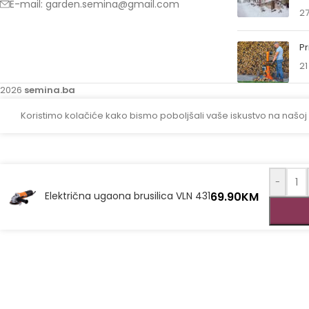
E-mail: garden.semina@gmail.com
27
Pr
21
2026
semina.ba
Koristimo kolačiće kako bismo poboljšali vaše iskustvo na našoj
-
69.90
KM
Električna ugaona brusilica VLN 431