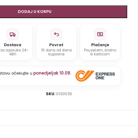
DODAJ U KORPU
Dostava
Povrat
Plaćanje
rza isporuka 24–
15 dana od dana
Pouzećem, žiralno
48h
kupovine
ili karticom
stavu očekujte u
ponedjeljak 10.08.
SKU:
0130035