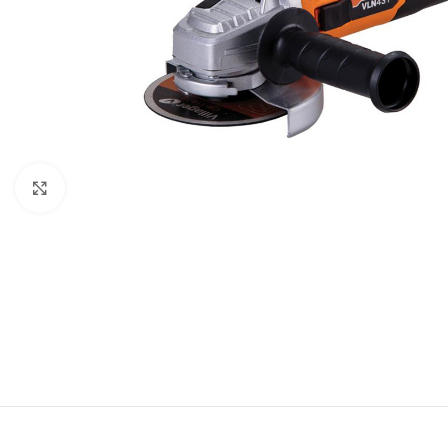
Baštenska oprema
Roštilji
Click to enlarge