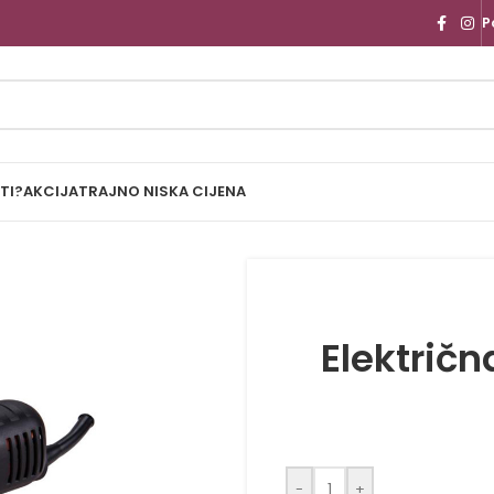
P
TI?
AKCIJA
TRAJNO NISKA CIJENA
Električn
-
+