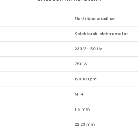
Električne brusilice
Kolektorski elektromotor
230 V ~ 50 Hz
750 W
12000 rpm
M 14
115 mm
22.23 mm