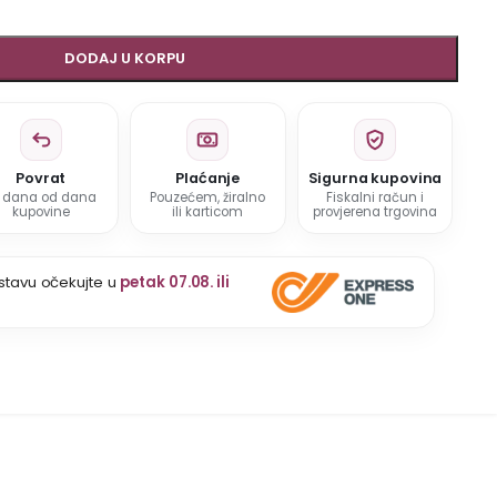
DODAJ U KORPU
Povrat
Plaćanje
Sigurna kupovina
5 dana od dana
Pouzećem, žiralno
Fiskalni račun i
kupovine
ili karticom
provjerena trgovina
stavu očekujte u
petak 07.08. ili