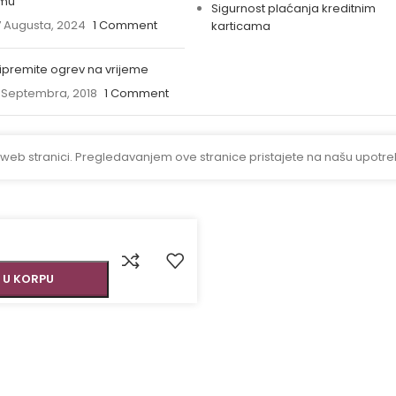
imu
Sigurnost plaćanja kreditnim
 Augusta, 2024
1 Comment
karticama
ipremite ogrev na vrijeme
 Septembra, 2018
1 Comment
 web stranici. Pregledavanjem ove stranice pristajete na našu upotre
 U KORPU