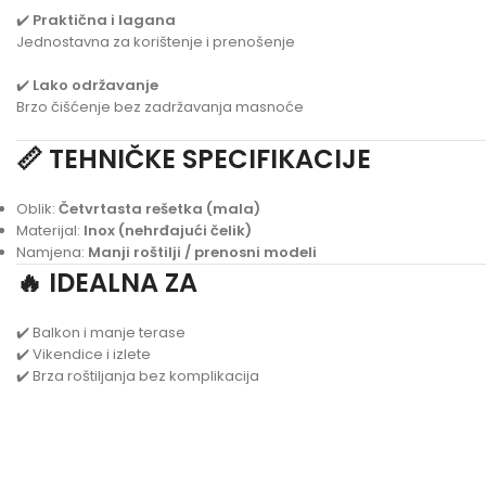
✔️
Praktična i lagana
Jednostavna za korištenje i prenošenje
✔️
Lako održavanje
Brzo čišćenje bez zadržavanja masnoće
📏 TEHNIČKE SPECIFIKACIJE
Oblik:
Četvrtasta rešetka (mala)
Materijal:
Inox (nehrđajući čelik)
Namjena:
Manji roštilji / prenosni modeli
🔥 IDEALNA ZA
✔️ Balkon i manje terase
✔️ Vikendice i izlete
✔️ Brza roštiljanja bez komplikacija