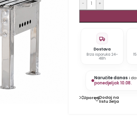
-
+
Dostava
Brza isporuka 24–
1
48h
Naručite danas
i do
ponedjeljak 10.08.
Dodaj na
Uporedi
listu želja