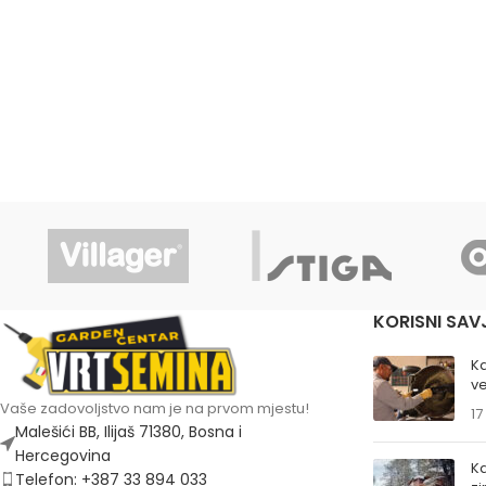
KORISNI SAV
K
ve
Vaše zadovoljstvo nam je na prvom mjestu!
17
Malešići BB, Ilijaš 71380, Bosna i
Hercegovina
Ka
Telefon: +387 33 894 033