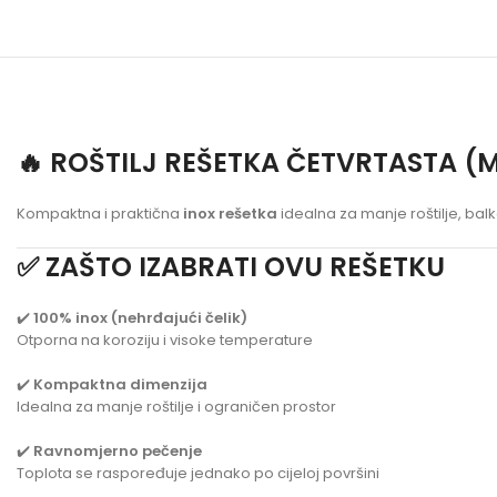
🔥 ROŠTILJ REŠETKA ČETVRTASTA (
Kompaktna i praktična
inox rešetka
idealna za manje roštilje, bal
✅ ZAŠTO IZABRATI OVU REŠETKU
✔️
100% inox (nehrđajući čelik)
Otporna na koroziju i visoke temperature
✔️
Kompaktna dimenzija
Idealna za manje roštilje i ograničen prostor
✔️
Ravnomjerno pečenje
Toplota se raspoređuje jednako po cijeloj površini