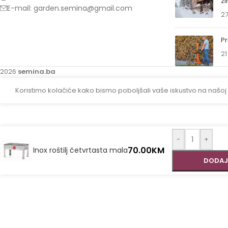
z
E-mail: garden.semina@gmail.com
27
Pr
21
2026
semina.ba
Koristimo kolačiće kako bismo poboljšali vaše iskustvo na našoj
-
+
70.00
KM
Inox roštilj četvrtasta mala
DODAJ