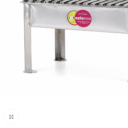
Baštenska oprema
Roštilji
Click to enlarge