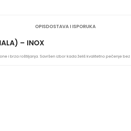
OPIS
DOSTAVA I ISPORUKA
MALA) – INOX
kone i brza roštiljanja. Savršen izbor kada želiš kvalitetno pečenje b