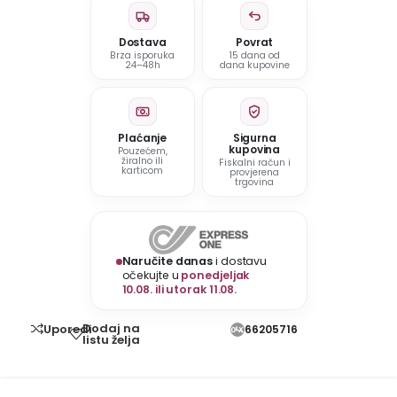
Dostava
Povrat
Brza isporuka
15 dana od
24–48h
dana kupovine
Plaćanje
Sigurna
kupovina
Pouzećem,
žiralno ili
Fiskalni račun i
karticom
provjerena
trgovina
Naručite danas
i dostavu
očekujte u
ponedjeljak
10.08. ili utorak 11.08.
Dodaj na
Uporedi
66205716
listu želja