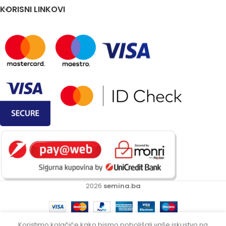
KORISNI LINKOVI
2026
semina.ba
Intex bazen sa
Koristimo kolačiće kako bismo poboljšali vaše iskustvo na