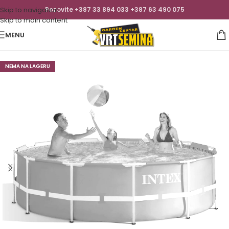
Skip to navigation
Pozovite +387 33 894 033 +387 63 490 075
Skip to main content
MENU
NEMA NA LAGERU