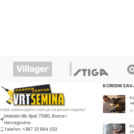
KORISNI SAV
K
ve
Vaše zadovoljstvo nam je na prvom mjestu!
17
Malešići BB, Ilijaš 71380, Bosna i
Hercegovina
Ka
Telefon: +387 33 894 033
z