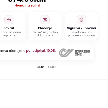
Nema na zalihi
Povrat
Plaćanje
Sigurna kupovina
5 dana od dana
Pouzećem, žiralno
Fiskalni račun i
kupovine
ili karticom
provjerena trgovina
stavu očekujte u
ponedjeljak 10.08.
SKU:
0144110