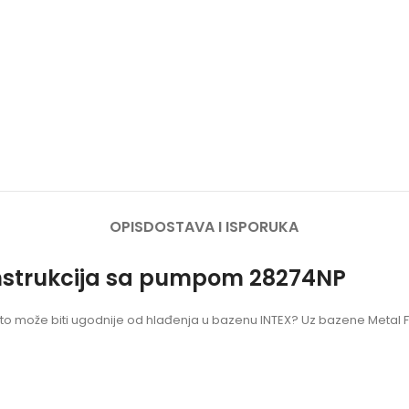
OPIS
DOSTAVA I ISPORUKA
nstrukcija sa pumpom 28274NP
a, što može biti ugodnije od hlađenja u bazenu INTEX? Uz bazene Meta