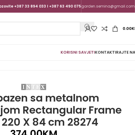
ozovite +387 33 894 033 I +387 63 490 075
garden.semina@gmail.com
0.00
K
KORISNI SAVJETI
KONTAKTIRAJTE N
 bazen sa metalnom
ijom Rectangular Frame
 220 X 84 cm 28274
374.00
KM