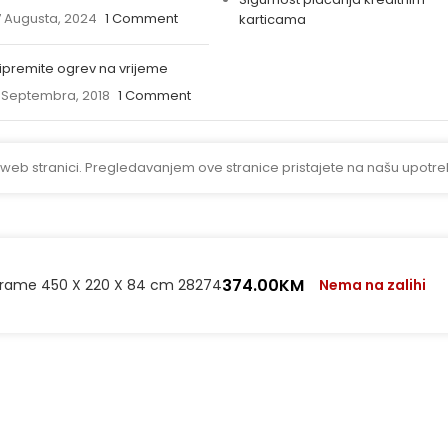
 Augusta, 2024
1 Comment
karticama
ipremite ogrev na vrijeme
 Septembra, 2018
1 Comment
 web stranici. Pregledavanjem ove stranice pristajete na našu upotre
374.00
KM
Frame 450 X 220 X 84 cm 28274
Nema na zalihi