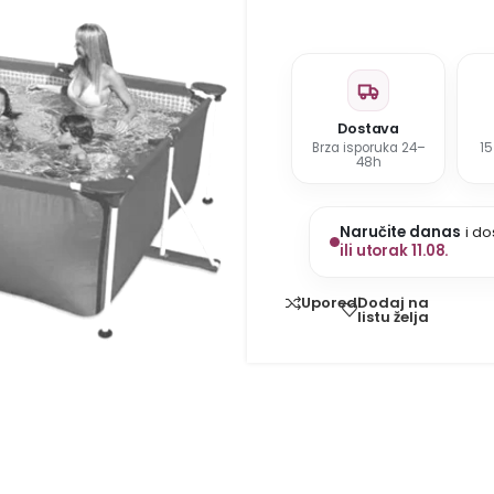
Dostava
Brza isporuka 24–
1
48h
Naručite danas
i do
ili utorak 11.08.
Dodaj na
Uporedi
listu želja