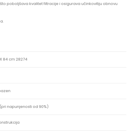
to poboljšava kvalitet filtracije i osigurava učinkovitiju obnovu
ja.
 X 84 cm 28274
bazen
a (pri napunjenosti od 90%)
nstrukcija