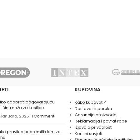
JETI
KUPOVINA
ako odabrati odgovarajuću
Kako kupovati?
ličinu noža za kosilice
Dostava i isporuka
Garancija proizvoda
 Januara, 2025
1 Comment
Reklamacija i povrat robe
Izjava o privatnosti
ko pravilno pripremiti dom za
Korisni savjeti
imu
Sigurnost plaćanja kreditnim