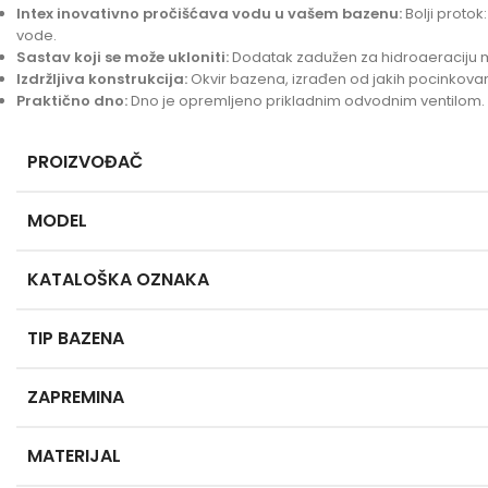
Intex inovativno pročišćava vodu u vašem bazenu:
Bolji protok
vode.
Sastav koji se može ukloniti:
Dodatak zadužen za hidroaeraciju može
Izdržljiva konstrukcija:
Okvir bazena, izrađen od jakih pocinkovanih 
Praktično dno:
Dno je opremljeno prikladnim odvodnim ventilom. 
PROIZVOĐAČ
MODEL
KATALOŠKA OZNAKA
TIP BAZENA
ZAPREMINA
MATERIJAL