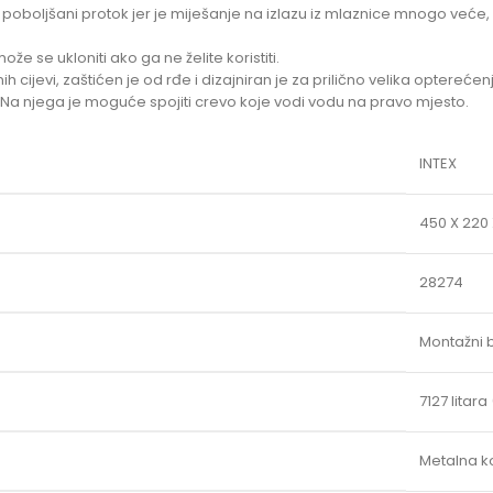
: poboljšani protok jer je miješanje na izlazu iz mlaznice mnogo veće, š
 se ukloniti ako ga ne želite koristiti.
cijevi, zaštićen je od rđe i dizajniran je za prilično velika opterećen
Na njega je moguće spojiti crevo koje vodi vodu na pravo mjesto.
INTEX
450 X 220
28274
Montažni 
7127 litar
Metalna ko