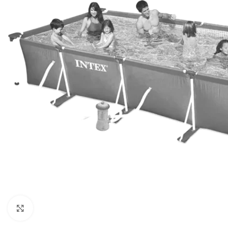
Baštenska oprema
Roštilji
Click to enlarge