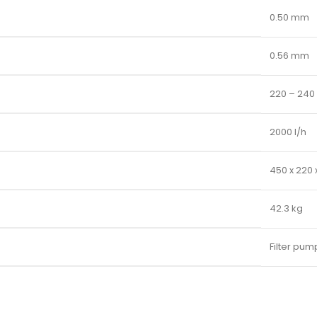
0.50 mm
0.56 mm
220 – 240
2000 l/h
450 x 220
42.3 kg
Filter pu