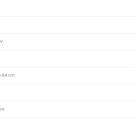
 V
 x 84 cm
mpa