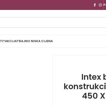
P
TI?
AKCIJA
TRAJNO NISKA CIJENA
Intex
konstrukc
450 X