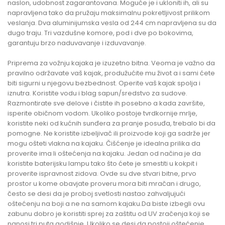
naslon, udobnost zagarantovana. Moguće je i ukloniti ih, ali su
napravljena tako da pružaju maksimalnu pokretljivost prilikom
veslanja. Dva aluminijumska vesla od 244 cm napravljena su da
dugo traju. Tri vazdušne komore, pod i dve po bokovima,
garantuju brzo naduvavanje i izduvavanje.
Priprema za vožnju kajaka je izuzetno bitna. Veoma je važno da
pravilno održavate vaš kajak, produžućite mu život a i sami ćete
biti sigurni u njegovu bezbednost. Operite vaš kajak spolja i
iznutra. Koristite vodu i blag sapun/sredstvo za sudove.
Razmontirate sve delove i čistite ih posebno a kada završite,
isperite običnom vodom. Ukoliko postoje tvrdkornije mrlje,
koristite neki od kućnih sunđera za pranje posuđa, trebalo bi da
pomogne. Ne koristite izbeljivač ili proizvode koji ga sadrže jer
mogu ošteti vlakna na kajaku. Čišćenje je idealna prilika da
proverite ima li oštećenja na kajaku. Jedan od načina je da
koristite baterijsku lampu tako što ćete je smestiti u kokpit i
proverite ispravnost zidova. Ovde su dve stvari bitne, prvo
prostor u kome obavjate proveru mora biti mračan i drugo,
često se desi da je proboj svetlosti nastao zahvaljujući
oštećenju na boji a ne na samom kajaku.Da biste izbegli ovu
zabunu dobro je koristiti sprej za zaštitu od UV zračenja koji se
nanosi tri puta godišnje. Ukoliko se desi da postoji oštećenje