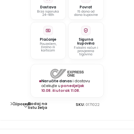
Dostava
Povrat
Brza isporuka
15 dana od
24–48h
dana kupovine
Plaćanje
Sigurna
kupovina
Pouzećem,
žiralno ili
Fiskalni račun i
karticom
provjerena
trgovina
Naručite danas
i dostavu
očekujte u
ponedjeljak
10.08. ili utorak 11.08.
Dodaj na
Uporedi
SKU:
0171022
listu želja