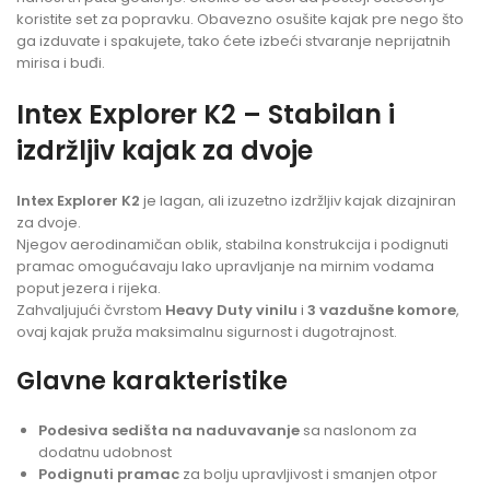
koristite set za popravku. Obavezno osušite kajak pre nego što
ga izduvate i spakujete, tako ćete izbeći stvaranje neprijatnih
mirisa i buđi.
Intex Explorer K2 – Stabilan i
izdržljiv kajak za dvoje
Intex Explorer K2
je lagan, ali izuzetno izdržljiv kajak dizajniran
za dvoje.
Njegov aerodinamičan oblik, stabilna konstrukcija i podignuti
pramac omogućavaju lako upravljanje na mirnim vodama
poput jezera i rijeka.
Zahvaljujući čvrstom
Heavy Duty vinilu
i
3 vazdušne komore
,
ovaj kajak pruža maksimalnu sigurnost i dugotrajnost.
Glavne karakteristike
Podesiva sedišta na naduvavanje
sa naslonom za
dodatnu udobnost
Podignuti pramac
za bolju upravljivost i smanjen otpor