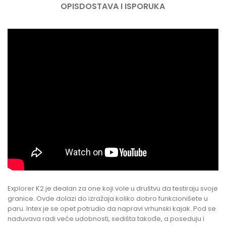
OPIS
DOSTAVA I ISPORUKA
Explorer K2 je dealan za one koji vole u društvu da testiraju svoje
granice. Ovde dolazi do izražaja koliko dobro funkcionišete u
paru. Intex je se opet potrudio da napravi vrhunski kajak. Pod se
naduvava radi veće udobnosti, sedišta takođe, a poseduju i