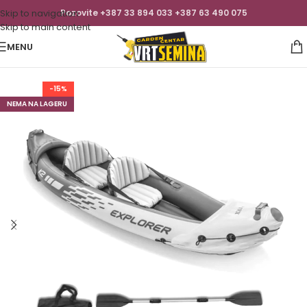
Skip to navigation
Pozovite +387 33 894 033 +387 63 490 075
Skip to main content
MENU
-15%
NEMA NA LAGERU