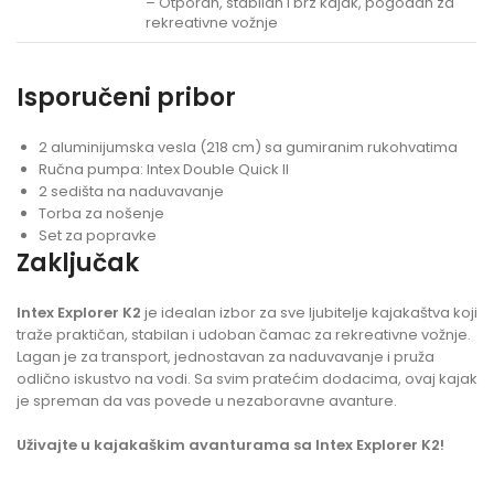
– Otporan, stabilan i brz kajak, pogodan za
rekreativne vožnje
Isporučeni pribor
2 aluminijumska vesla (218 cm) sa gumiranim rukohvatima
Ručna pumpa: Intex Double Quick II
2 sedišta na naduvavanje
Torba za nošenje
Set za popravke
Zaključak
Intex Explorer K2
je idealan izbor za sve ljubitelje kajakaštva koji
traže praktičan, stabilan i udoban čamac za rekreativne vožnje.
Lagan je za transport, jednostavan za naduvavanje i pruža
odlično iskustvo na vodi. Sa svim pratećim dodacima, ovaj kajak
je spreman da vas povede u nezaboravne avanture.
Uživajte u kajakaškim avanturama sa Intex Explorer K2!