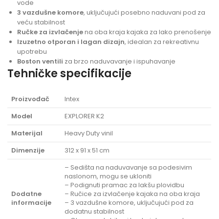
vode
3 vazdušne komore
, uključujući posebno naduvani pod za
veću stabilnost
Ručke za izvlačenje
na oba kraja kajaka za lako prenošenje
Izuzetno otporan i lagan dizajn
, idealan za rekreativnu
upotrebu
Boston ventili
za brzo naduvavanje i ispuhavanje
Tehničke specifikacije
Proizvođač
Intex
Model
EXPLORER K2
Materijal
Heavy Duty vinil
Dimenzije
312 x 91 x 51 cm
– Sedišta na naduvavanje sa podesivim
naslonom, mogu se ukloniti
– Podignuti pramac za lakšu plovidbu
Dodatne
– Ručice za izvlačenje kajaka na oba kraja
informacije
– 3 vazdušne komore, uključujući pod za
dodatnu stabilnost