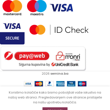
2026
semina.ba
Koristimo kolačiće kako bismo poboljšali vaše iskustvo na
Intex čamac na
našoj web stranici. Pregledavanjem ove stranice pristajete
Nema
259.00
KM
naduvavanje kajak
na
na našu upotrebu kolačića.
dvosjed EXPLORER
219.00
KM
zalihi
Shop
Wishlist
Korpa
Moj račun
K2 – 68307