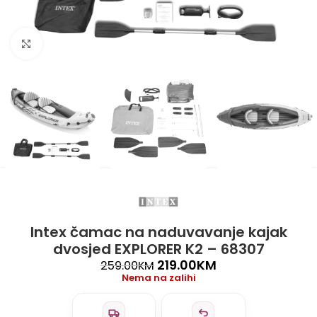
Click to enlarge
Intex čamac na naduvavanje kajak
dvosjed EXPLORER K2 – 68307
219.00
KM
259.00
KM
Nema na zalihi