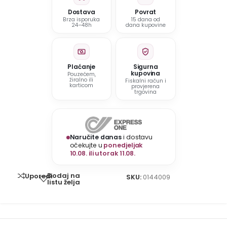
Dostava
Povrat
Brza isporuka
15 dana od
24–48h
dana kupovine
Plaćanje
Sigurna
kupovina
Pouzećem,
žiralno ili
Fiskalni račun i
karticom
provjerena
trgovina
Naručite danas
i dostavu
očekujte u
ponedjeljak
10.08. ili utorak 11.08.
Dodaj na
Uporedi
SKU:
0144009
listu želja