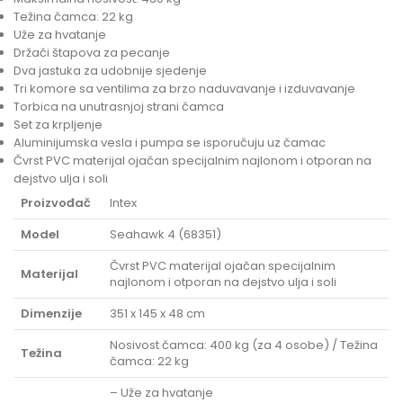
Težina čamca: 22 kg
Uže za hvatanje
Držači štapova za pecanje
Dva jastuka za udobnije sjedenje
Tri komore sa ventilima za brzo naduvavanje i izduvavanje
Torbica na unutrasnjoj strani čamca
Set za krpljenje
Aluminijumska vesla i pumpa se isporučuju uz čamac
Čvrst PVC materijal ojačan specijalnim najlonom i otporan na
dejstvo ulja i soli
Proizvođač
Intex
Model
Seahawk 4 (68351)
Čvrst PVC materijal ojačan specijalnim
Materijal
najlonom i otporan na dejstvo ulja i soli
Dimenzije
351 x 145 x 48 cm
Nosivost čamca: 400 kg (za 4 osobe) / Težina
Težina
čamca: 22 kg
– Uže za hvatanje