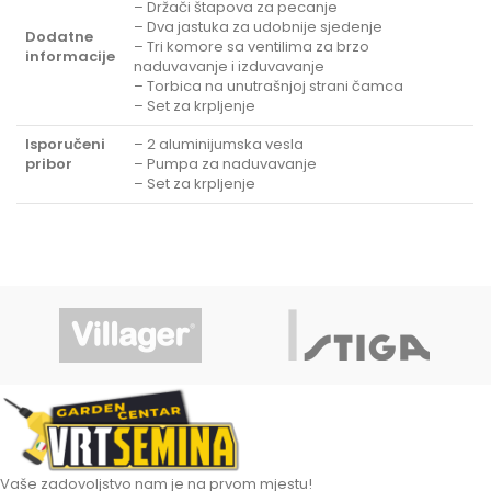
– Držači štapova za pecanje
– Dva jastuka za udobnije sjedenje
Dodatne
– Tri komore sa ventilima za brzo
informacije
naduvavanje i izduvavanje
– Torbica na unutrašnjoj strani čamca
– Set za krpljenje
Isporučeni
– 2 aluminijumska vesla
pribor
– Pumpa za naduvavanje
– Set za krpljenje
Vaše zadovoljstvo nam je na prvom mjestu!