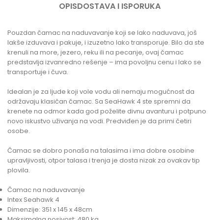
OPIS
DOSTAVA I ISPORUKA
Pouzdan čamac na naduvavanje koji se lako naduvava, još
lakše izduvava i pakuje, i izuzetno lako transporuje. Bilo da ste
krenuli na more, jezero, reku ili na pecanje, ovaj čamac
predstavlja izvanredno rešenje – ima povoljnu cenu i lako se
transportuje i čuva.
Idealan je za ljude koji vole vodu ali nemaju mogućnost da
održavaju klasičan čamac. Sa SeaHawk 4 ste spremni da
krenete na odmor kada god poželite divnu avanturu i potpuno
novo iskustvo uživanja na vodi. Predviđen je da primi četiri
osobe.
Čamac se dobro ponaša na talasima i ima dobre osobine
upravljivosti, otpor talasa i trenja je dosta nizak za ovakav tip
plovila.
Čamac na naduvavanje
Intex Seahawk 4
Dimenzije: 351 x 145 x 48cm
Maksimalna nosivost: 480 kg