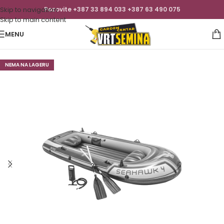
Skip to navigation
Pozovite +387 33 894 033 +387 63 490 075
Skip to main content
MENU
NEMA NA LAGERU