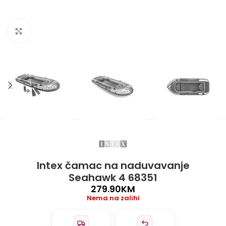
Click to enlarge
Intex čamac na naduvavanje
Seahawk 4 68351
279.90
KM
Nema na zalihi