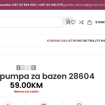
ozovite +387 33 894 033 I +387 63 490 075
garden.semina@gmail.com
0.00
K
KORISNI SAVJETI
KONTAKTIRAJTE N
er pumpa za bazen 28604
59.00
KM
Nema na zalihi