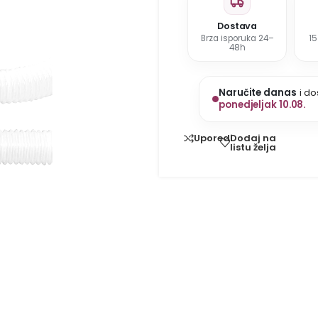
Dostava
Brza isporuka 24–
1
48h
Naručite danas
i do
ponedjeljak 10.08.
Dodaj na
Uporedi
listu želja