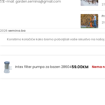
E-mail: garden.semina@gmail.com
27
Pr
21
2026
semina.ba
Koristimo kolačiće kako bismo poboljšali vaše iskustvo na našoj
59.00
KM
Intex filter pumpa za bazen 28604
Nema na