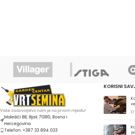
KORISNI SAV
K
ve
Vaše zadovoljstvo nam je na prvom mjestu!
17
Malešići BB, Ilijaš 71380, Bosna i
Hercegovina
Ka
Telefon: +387 33 894 033
z