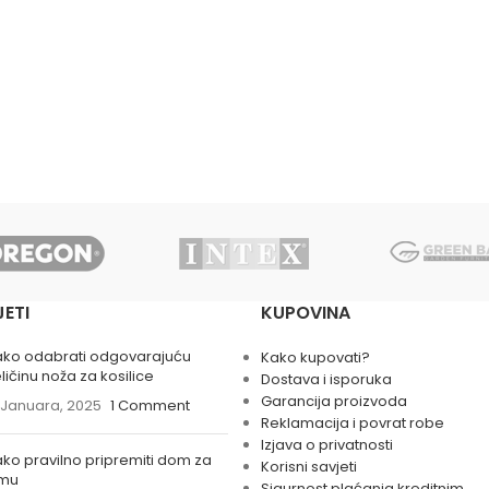
JETI
KUPOVINA
ako odabrati odgovarajuću
Kako kupovati?
ličinu noža za kosilice
Dostava i isporuka
Garancija proizvoda
 Januara, 2025
1 Comment
Reklamacija i povrat robe
Izjava o privatnosti
ko pravilno pripremiti dom za
Korisni savjeti
imu
Sigurnost plaćanja kreditnim