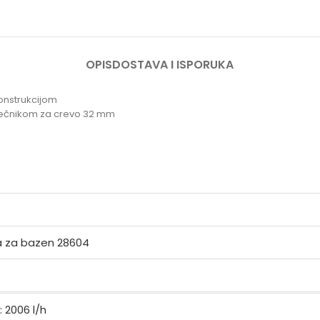
OPIS
DOSTAVA I ISPORUKA
onstrukcijom
prečnikom za crevo 32 mm
a za bazen 28604
 2006 l/h