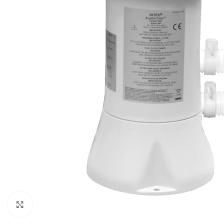
Baštenska oprema
Roštilji
Click to enlarge