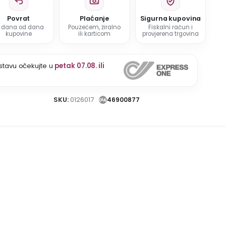
Povrat
Plaćanje
Sigurna kupovina
5 dana od dana
Pouzećem, žiralno
Fiskalni račun i
kupovine
ili karticom
provjerena trgovina
stavu očekujte u
petak 07.08. ili
SKU:
0126017
46900877