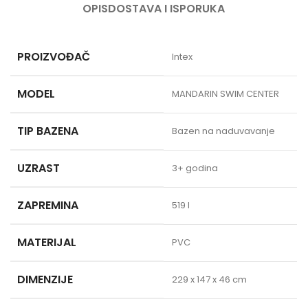
OPIS
DOSTAVA I ISPORUKA
PROIZVOĐAČ
Intex
MODEL
MANDARIN SWIM CENTER
TIP BAZENA
Bazen na naduvavanje
UZRAST
3+ godina
ZAPREMINA
519 l
MATERIJAL
PVC
DIMENZIJE
229 x 147 x 46 cm