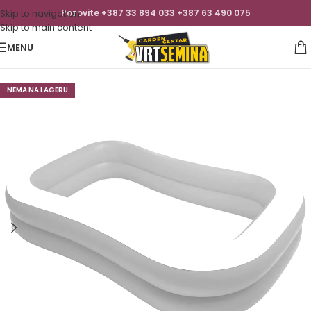
Skip to navigation
Pozovite +387 33 894 033 +387 63 490 075
Skip to main content
MENU
NEMA NA LAGERU