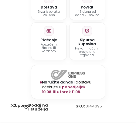
Dostava
Povrat
Brza isporuka
15 dana od
24–48h
dana kupovine
Plaćanje
Sigurna
kupovina
Pouzećem,
žiralno ili
Fiskalni račun i
karticom
provjerena
trgovina
Naručite danas
i dostavu
očekujte u
ponedjeljak
10.08. ili utorak 11.08.
Dodaj na
Uporedi
SKU:
0144095
listu želja