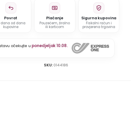
Povrat
Plaćanje
Sigurna kupovina
5 dana od dana
Pouzećem, žiralno
Fiskalni račun i
kupovine
ili karticom
provjerena trgovina
stavu očekujte u
ponedjeljak 10.08.
SKU:
0144186