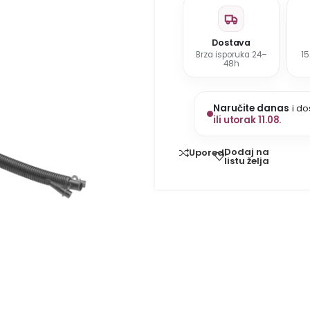
Dostava
Brza isporuka 24–
1
48h
Naručite danas
i do
ili utorak 11.08.
Dodaj na
Uporedi
listu želja