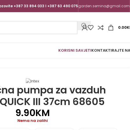
ozovite +387 33 894 033 I +387 63 490 075
garden.semina@gmail.com
0.00
K
KORISNI SAVJETI
KONTAKTIRAJTE N
učna pumpa za vazduh
QUICK III 37cm 68605
9.90
KM
Nema na zalihi