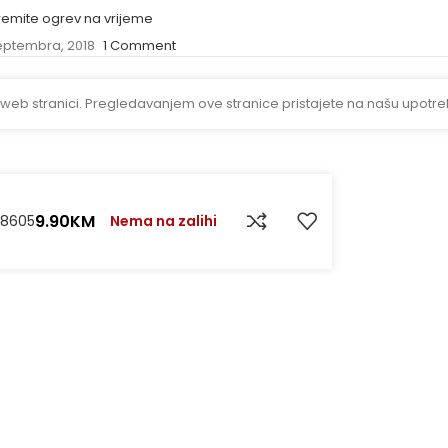
remite ogrev na vrijeme
eptembra, 2018
1 Comment
 web stranici. Pregledavanjem ove stranice pristajete na našu upotre
9.90
KM
68605
Nema na zalihi