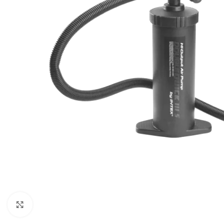
Baštenska oprema
Roštilji
Click to enlarge