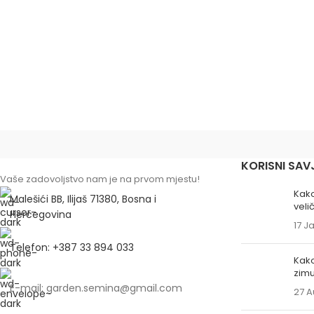
KORISNI SAV
Vaše zadovoljstvo nam je na prvom mjestu!
Kako
Malešići BB, Ilijaš 71380, Bosna i
veli
Hercegovina
17 J
Telefon: +387 33 894 033
Kako
zim
E-mail: garden.semina@gmail.com
27 A