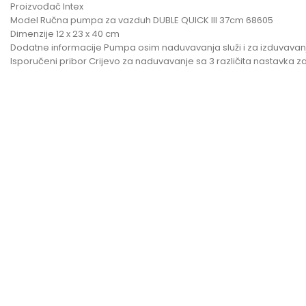
Proizvođač Intex
Model Ručna pumpa za vazduh DUBLE QUICK III 37cm 68605
Dimenzije 12 x 23 x 40 cm
Dodatne informacije Pumpa osim naduvavanja služi i za izduvava
Isporučeni pribor Crijevo za naduvavanje sa 3 različita nastavka