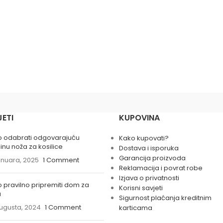
JETI
KUPOVINA
 odabrati odgovarajuću
Kako kupovati?
činu noža za kosilice
Dostava i isporuka
Garancija proizvoda
anuara, 2025
1 Comment
Reklamacija i povrat robe
Izjava o privatnosti
 pravilno pripremiti dom za
Korisni savjeti
u
Sigurnost plaćanja kreditnim
ugusta, 2024
1 Comment
karticama