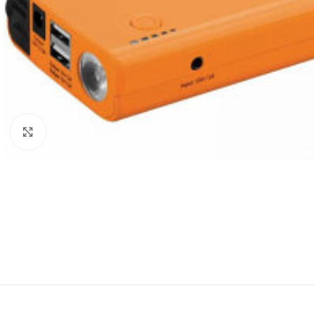
Baštenska oprema
Roštilji
Click to enlarge