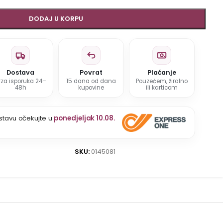
DODAJ U KORPU
Dostava
Povrat
Plaćanje
rza isporuka 24–
15 dana od dana
Pouzećem, žiralno
48h
kupovine
ili karticom
stavu očekujte u
ponedjeljak 10.08.
SKU:
0145081