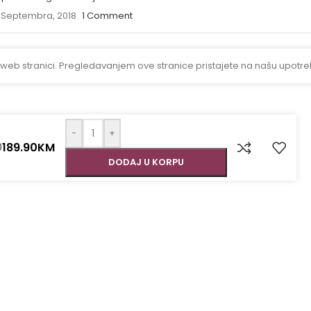
 Septembra, 2018
1 Comment
 web stranici. Pregledavanjem ove stranice pristajete na našu upotre
-
+
189.90
KM
0
DODAJ U KORPU