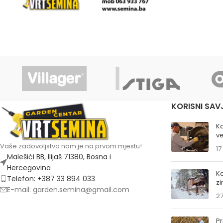
KORISNI SAV
K
ve
Vaše zadovoljstvo nam je na prvom mjestu!
17
Malešići BB, Ilijaš 71380, Bosna i
Hercegovina
Ka
Telefon: +387 33 894 033
z
E-mail: garden.semina@gmail.com
27
Pr