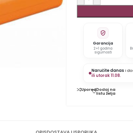
Garancija
2+1 godina
B
sigurnosti
Naručite danas
i do
ili utorak 11.08.
Dodaj na
Uporedi
listu želja
OPIS
DOSTAVA I ISPORUKA