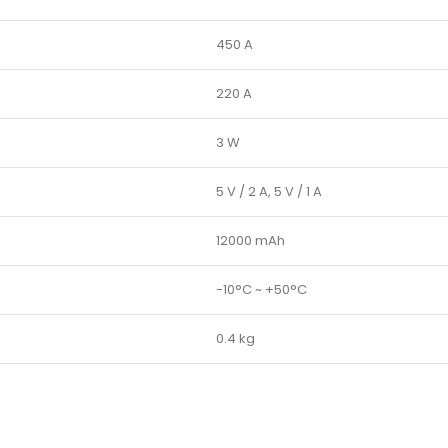
450 A
220 A
3 W
5 V / 2 A, 5 V / 1 A
12000 mAh
-10°C ~ +50°C
0.4 kg