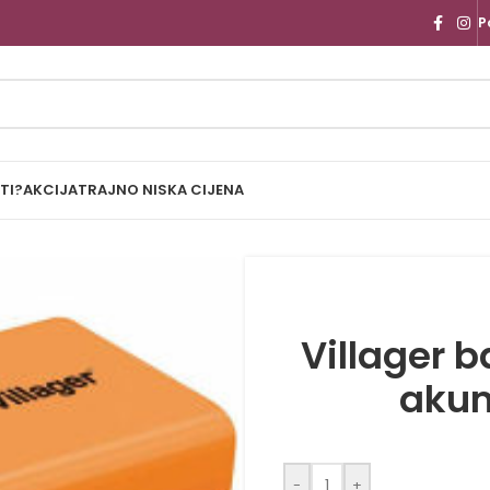
P
TI?
AKCIJA
TRAJNO NISKA CIJENA
Villager b
akum
-
+