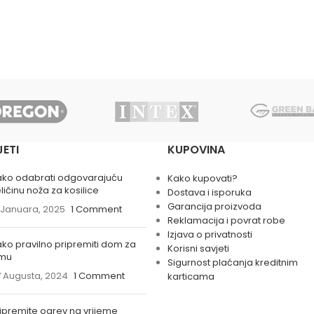
JETI
KUPOVINA
ako odabrati odgovarajuću
Kako kupovati?
ličinu noža za kosilice
Dostava i isporuka
Garancija proizvoda
 Januara, 2025
1 Comment
Reklamacija i povrat robe
Izjava o privatnosti
ko pravilno pripremiti dom za
Korisni savjeti
imu
Sigurnost plaćanja kreditnim
 Augusta, 2024
1 Comment
karticama
ipremite ogrev na vrijeme