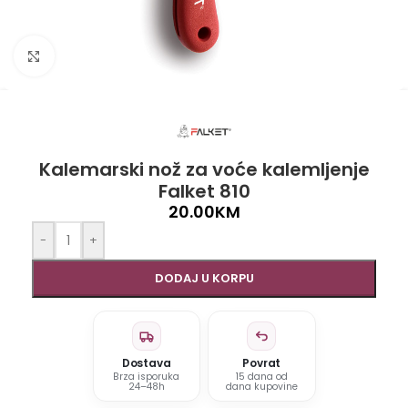
Click to enlarge
Kalemarski nož za voće kalemljenje
Falket 810
20.00
KM
-
+
DODAJ U KORPU
Dostava
Povrat
Brza isporuka
15 dana od
24–48h
dana kupovine