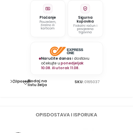
Plaćanje
Sigurna
kupovina
Pouzećem,
žiralno ili
Fiskalni račun i
karticom
provjerena
trgovina
Naručite danas
i dostavu
očekujte u
ponedjeljak
10.08. ili utorak 11.08.
Dodaj na
Uporedi
SKU:
0165037
listu želja
OPIS
DOSTAVA I ISPORUKA