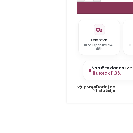
Dostava
Brza isporuka 24–
1
48h
Naručite danas
i do
ili utorak 11.08.
Dodaj na
Uporedi
listu želja