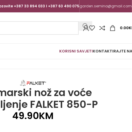
ozovite +387 33 894 033 I +387 63 490 075
garden.semina@gmail.com
0.00
K
KORISNI SAVJETI
KONTAKTIRAJTE N
marski nož za voće
ljenje FALKET 850-P
49.90
KM