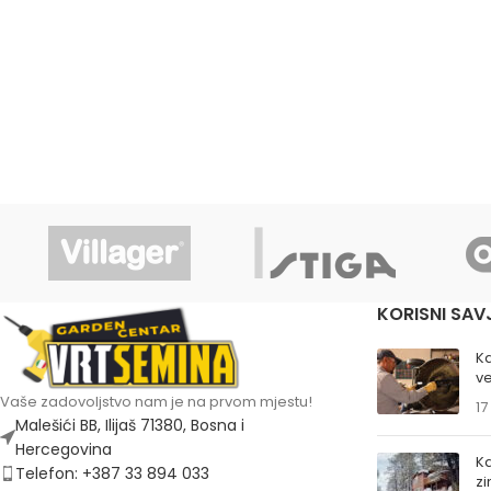
KORISNI SAV
K
ve
Vaše zadovoljstvo nam je na prvom mjestu!
17
Malešići BB, Ilijaš 71380, Bosna i
Hercegovina
Ka
Telefon: +387 33 894 033
z