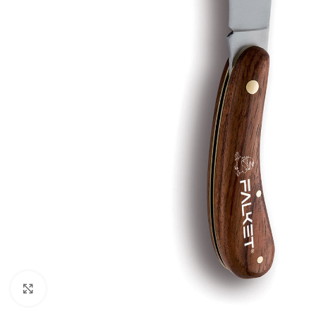
Baštenska oprema
Roštilji
Click to enlarge