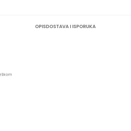
OPIS
DOSTAVA I ISPORUKA
 drškom