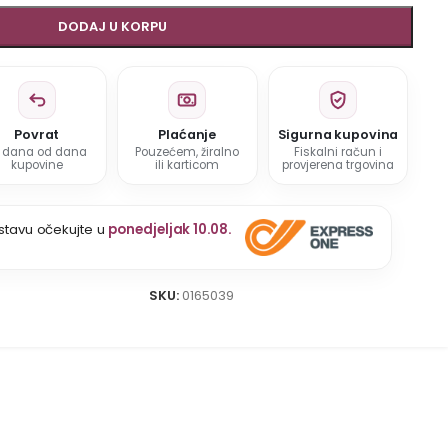
DODAJ U KORPU
Povrat
Plaćanje
Sigurna kupovina
5 dana od dana
Pouzećem, žiralno
Fiskalni račun i
kupovine
ili karticom
provjerena trgovina
stavu očekujte u
ponedjeljak 10.08.
SKU:
0165039