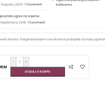
 Augusta, 2024
1 Comment
karticama
ipremite ogrev na vrijeme
 Septembra, 2018
1 Comment
 web stranici. Pregledavanjem ove stranice pristajete na našu upotre
-
+
0
KM
DODAJ U KORPU