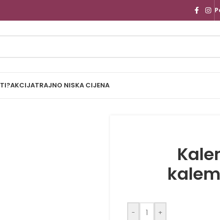
P
TI?
AKCIJA
TRAJNO NISKA CIJENA
Kale
kalem
-
+