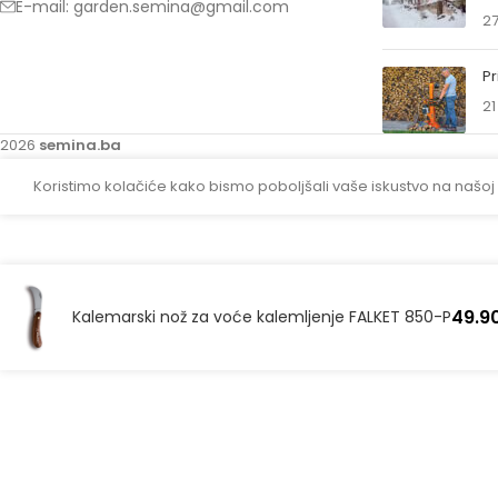
E-mail: garden.semina@gmail.com
27
Pr
21
2026
semina.ba
Koristimo kolačiće kako bismo poboljšali vaše iskustvo na našoj
49.9
Kalemarski nož za voće kalemljenje FALKET 850-P