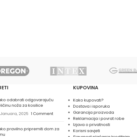
JETI
KUPOVINA
ako odabrati odgovarajuću
Kako kupovati?
ličinu noža za kosilice
Dostava i isporuka
Garancija proizvoda
 Januara, 2025
1 Comment
Reklamacija i povrat robe
Izjava o privatnosti
ko pravilno pripremiti dom za
Korisni savjeti
imu
Sigurnost plaćanja kreditnim