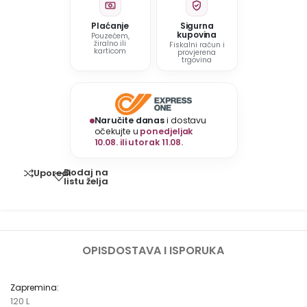
Plaćanje
Sigurna
kupovina
Pouzećem,
žiralno ili
Fiskalni račun i
karticom
provjerena
trgovina
Naručite danas
i dostavu
očekujte u
ponedjeljak
10.08. ili utorak 11.08.
Dodaj na
Uporedi
listu želja
OPIS
DOSTAVA I ISPORUKA
Zapremina:
120 L