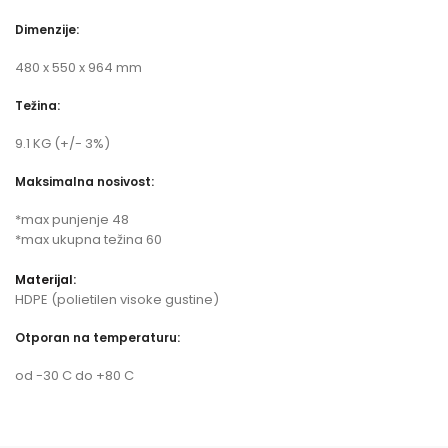
Dimenzije:
480 x 550 x 964 mm
Težina:
9.1 KG (+/- 3%)
Maksimalna nosivost:
*max punjenje 48
*max ukupna težina 60
Materijal:
HDPE (polietilen visoke gustine)
Otporan na temperaturu:
od -30 C do +80 C