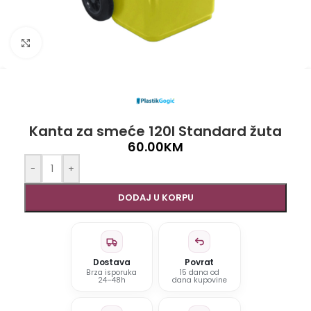
Click to enlarge
Kanta za smeće 120l Standard žuta
60.00
KM
-
+
DODAJ U KORPU
Dostava
Povrat
Brza isporuka
15 dana od
24–48h
dana kupovine