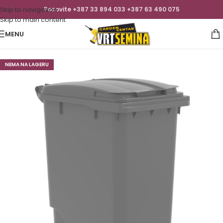
Skip to navigation
Pozovite +387 33 894 033 +387 63 490 075
Skip to main content
MENU
NEMA NA LAGERU