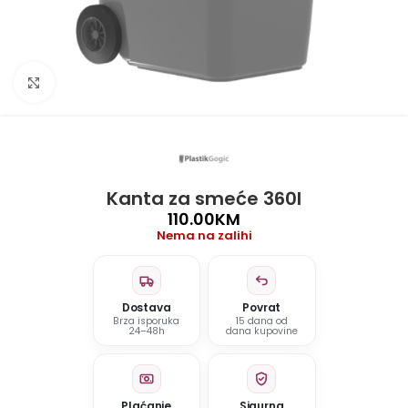
Click to enlarge
Kanta za smeće 360l
110.00
KM
Nema na zalihi
Dostava
Povrat
Brza isporuka
15 dana od
24–48h
dana kupovine
Plaćanje
Sigurna