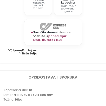
kupovina
Pouzećem,
žiralno ili
Fiskalni račun i
karticom
provjerena
trgovina
Naručite danas
i dostavu
očekujte u
ponedjeljak
10.08. ili utorak 11.08.
Dodaj na
Uporedi
listu želja
OPIS
DOSTAVA I ISPORUKA
Zapremina:
360 lit
Dimenzije:
1070 x 750 x 805 mm
Težina:
16kg