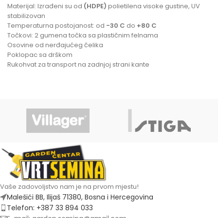
Materijal: Izrađeni su od
(HDPE)
polietilena visoke gustine, UV
stabilizovan
Temperaturna postojanost: od
-30
C
do
+80 C
Točkovi: 2 gumena točka sa plastičnim felnama
Osovine od nerđajućeg čelika
Poklopac sa drškom
Rukohvat za transport na zadnjoj strani kante
Vaše zadovoljstvo nam je na prvom mjestu!
Malešići BB, Ilijaš 71380, Bosna i Hercegovina
Telefon: +387 33 894 033