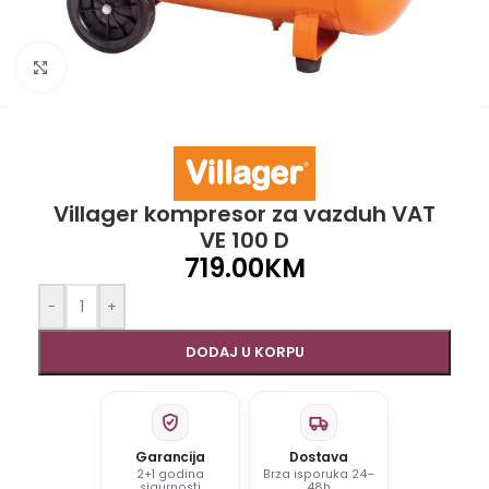
Click to enlarge
Villager kompresor za vazduh VAT
VE 100 D
719.00
KM
-
+
DODAJ U KORPU
Garancija
Dostava
2+1 godina
Brza isporuka 24–
sigurnosti
48h