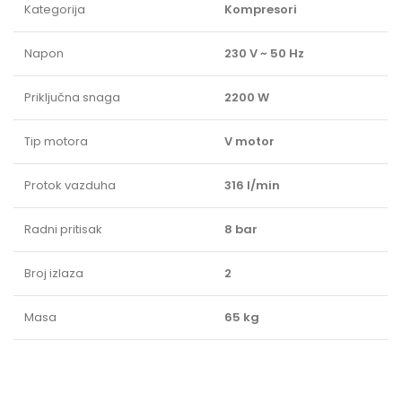
Kategorija
Kompresori
Napon
230 V ~ 50 Hz
Priključna snaga
2200 W
Tip motora
V motor
Protok vazduha
316 l/min
Radni pritisak
8 bar
Broj izlaza
2
Masa
65 kg