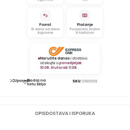
Povrat
Plaćanje
15 dana od dana
Pouzećem, žiralno
kupovine
ili karticom
Naručite danas
i dostavu
očekujte u
ponedjeljak
10.08. ili utorak 11.08.
Dodaj na
Uporedi
SKU:
0190009
listu želja
OPIS
DOSTAVA I ISPORUKA