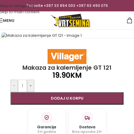
Skip to navigation
Pozovite +387 33 894 033 +387 63 490 075
Skip to main content
MENU
Click to enlarge
Makaza za kalemljenje GT 121
19.90
KM
-
+
DODAJ U KORPU
Garancija
Dostava
2+1 godina
Brza isporuka 24–