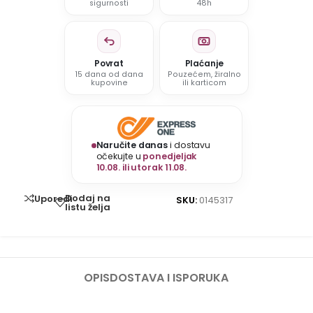
sigurnosti
48h
Povrat
Plaćanje
15 dana od dana
Pouzećem, žiralno
kupovine
ili karticom
Naručite danas
i dostavu
očekujte u
ponedjeljak
10.08. ili utorak 11.08.
Dodaj na
Uporedi
SKU:
0145317
listu želja
OPIS
DOSTAVA I ISPORUKA