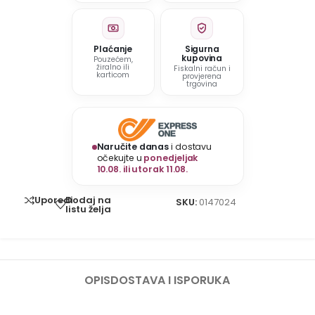
Plaćanje
Sigurna
kupovina
Pouzećem,
žiralno ili
Fiskalni račun i
karticom
provjerena
trgovina
Naručite danas
i dostavu
očekujte u
ponedjeljak
10.08. ili utorak 11.08.
Dodaj na
Uporedi
SKU:
0147024
listu želja
OPIS
DOSTAVA I ISPORUKA