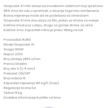
Gospodar A1 mlin dolazi sa inovativnim sistemom koji sprečava
98% zrna da odu u spremnik, a da prije toga nisu samljevena.
Brzina mljevenja može da se podešava sa otvaračem.
Gospodar A1 ima dva ulaza za žito, jedan sa strane za manje
količine ili kukuruz u klipu, drugo sa gornje strane za veće
količine zrna. Kapacitet mlina je preko 180kg na sat.
Proizvođač RURIS
Model Gospodar A1
Snaga 1100W
Napon 220V
Broj obrtaja 2850 o/min
Prenos Direktni
Broj sita 4 (2-5 mm)
Prekidač ON/OFF
Broj noževa 16
Kapacitet mljevenja 180 kg/h (max)
Regulacija brzine Da
Težina 19 kg
Dodatne informacije Kućište od lima