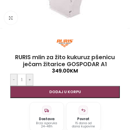
Click to enlarge
RURIS mlin za žito kukuruz pšenicu
ječam žitarice GOSPODAR A1
349.00
KM
-
+
DODAJ U KORPU
Dostava
Povrat
Brza isporuka
15 dana od
24–48h
dana kupovine