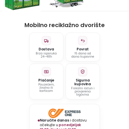
Mobilno reciklažno dvorište
Dostava
Povrat
Brza isporuka
15 dana od
24–48h
dana kupovine
Plaćanje
Sigurna
kupovina
Pouzećem,
žiralno ili
Fiskalni račun i
karticom
provjerena
trgovina
Naručite danas
i dostavu
očekujte u
ponedjeljak