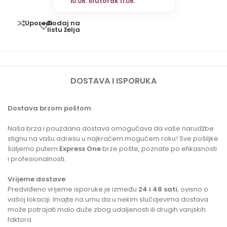
10.08. ili utorak 11.08.
Dodaj na
Uporedi
listu želja
DOSTAVA I ISPORUKA
Dostava brzom poštom
Naša brza i pouzdana dostava omogućava da vaše narudžbe
stignu na vašu adresu u najkraćem mogućem roku! Sve pošiljke
šaljemo putem
Express One
brze pošte, poznate po efikasnosti
i profesionalnosti.
Vrijeme dostave
:
Predviđeno vrijeme isporuke je između
24 i 48 sati
, ovisno o
vašoj lokaciji. Imajte na umu da u nekim slučajevima dostava
može potrajati malo duže zbog udaljenosti ili drugih vanjskih
faktora.