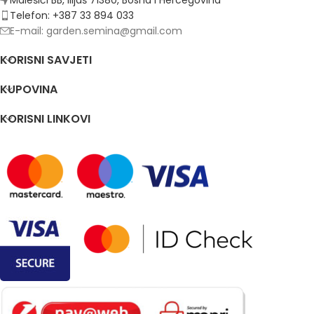
Malešići BB, Ilijaš 71380, Bosna i Hercegovina
Telefon: +387 33 894 033
E-mail: garden.semina@gmail.com
KORISNI SAVJETI
KUPOVINA
KORISNI LINKOVI