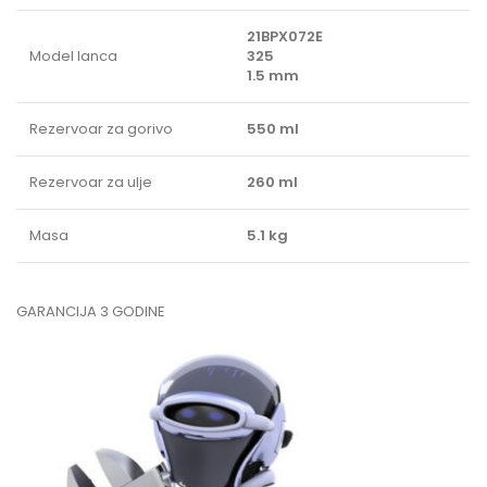
21BPX072E
Model lanca
325
1.5 mm
Rezervoar za gorivo
550 ml
Rezervoar za ulje
260 ml
Masa
5.1 kg
GARANCIJA 3 GODINE