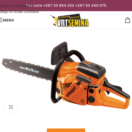
Skip to navigation
Pozovite +387 33 894 033 +387 63 490 075
Skip to main content
MENU
Click to enlarge