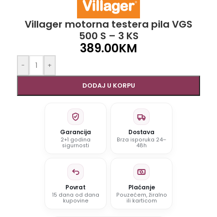
Villager motorna testera pila VGS
500 S – 3 KS
389.00
KM
-
+
DODAJ U KORPU
Garancija
Dostava
2+1 godina
Brza isporuka 24–
sigurnosti
48h
Povrat
Plaćanje
15 dana od dana
Pouzećem, žiralno
kupovine
ili karticom