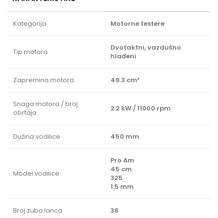
Kategorija
Motorne testere
Dvotaktni, vazdušno
Tip motora
hlađeni
Zapremina motora
49.3 cm³
Snaga motora / broj
2.2 kW / 11000 rpm
obrtaja
Dužina vodilice
450 mm
Pro Am
45 cm
Model vodilice
325
1.5 mm
Broj zuba lanca
36