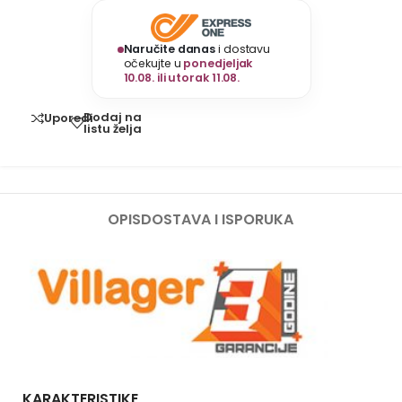
Naručite danas
i dostavu
očekujte u
ponedjeljak
10.08. ili utorak 11.08.
Dodaj na
Uporedi
listu želja
OPIS
DOSTAVA I ISPORUKA
KARAKTERISTIKE