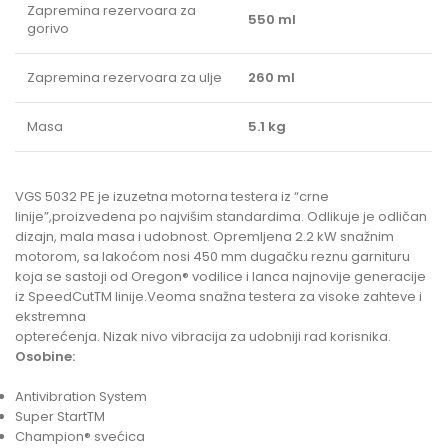
Zapremina rezervoara za
550 ml
gorivo
Zapremina rezervoara za ulje
260 ml
Masa
5.1 kg
VGS 5032 PE je izuzetna motorna testera iz “crne
linije”,proizvedena po najvišim standardima. Odlikuje je odličan
dizajn, mala masa i udobnost. Opremljena 2.2 kW snažnim
motorom, sa lakoćom nosi 450 mm dugačku reznu garnituru
koja se sastoji od Oregon® vodilice i lanca najnovije generacije
iz SpeedCutTM linije.Veoma snažna testera za visoke zahteve i
ekstremna
opterećenja. Nizak nivo vibracija za udobniji rad korisnika.
Osobine:
Antivibration System
Super StartTM
Champion® svećica