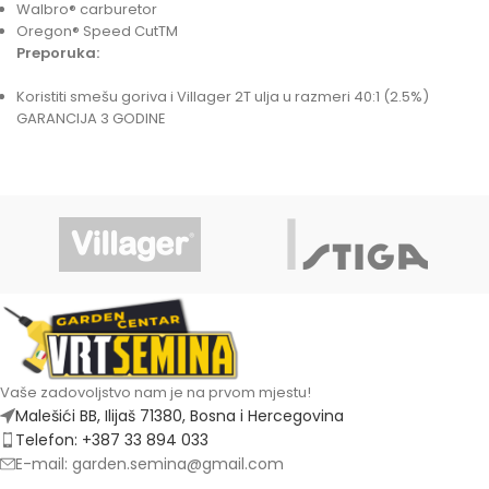
Walbro® carburetor
Oregon® Speed CutTM
Preporuka:
Koristiti smešu goriva i Villager 2T ulja u razmeri 40:1 (2.5%)
GARANCIJA 3 GODINE
Vaše zadovoljstvo nam je na prvom mjestu!
Malešići BB, Ilijaš 71380, Bosna i Hercegovina
Telefon: +387 33 894 033
E-mail: garden.semina@gmail.com