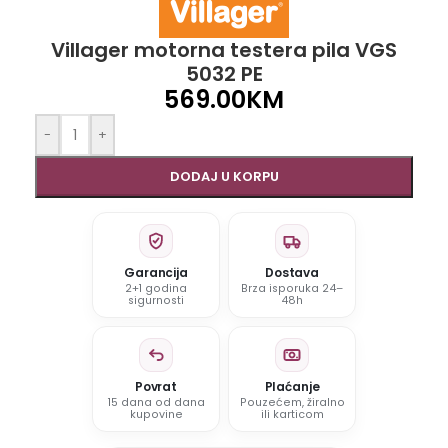
Villager motorna testera pila VGS
5032 PE
569.00
KM
-
+
DODAJ U KORPU
Garancija
Dostava
2+1 godina
Brza isporuka 24–
sigurnosti
48h
Povrat
Plaćanje
15 dana od dana
Pouzećem, žiralno
kupovine
ili karticom