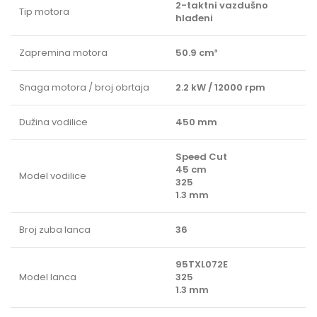
2-taktni vazdušno
Tip motora
hlađeni
Zapremina motora
50.9 cm³
Snaga motora / broj obrtaja
2.2 kW / 12000 rpm
Dužina vodilice
450 mm
Speed Cut
45 cm
Model vodilice
325
1.3 mm
Broj zuba lanca
36
95TXL072E
Model lanca
325
1.3 mm