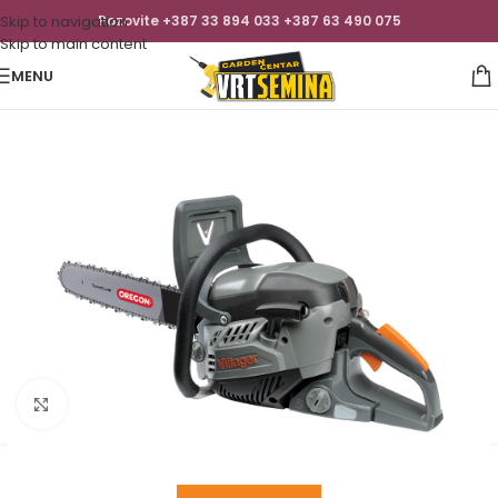
Skip to navigation
Pozovite +387 33 894 033 +387 63 490 075
Skip to main content
MENU
Click to enlarge