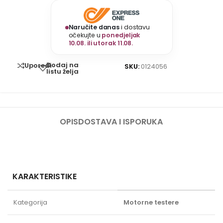
Naručite danas
i dostavu
očekujte u
ponedjeljak
10.08. ili utorak 11.08.
Dodaj na
Uporedi
SKU:
0124056
listu želja
OPIS
DOSTAVA I ISPORUKA
KARAKTERISTIKE
Kategorija
Motorne testere