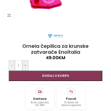
Click to enlarge
Ornela čepilica za krunske
zatvarače Enoitalia
49.00
KM
-
+
DODAJ U KORPU
Dostava
Povrat
Brza isporuka
15 dana od
24–48h
dana kupovine