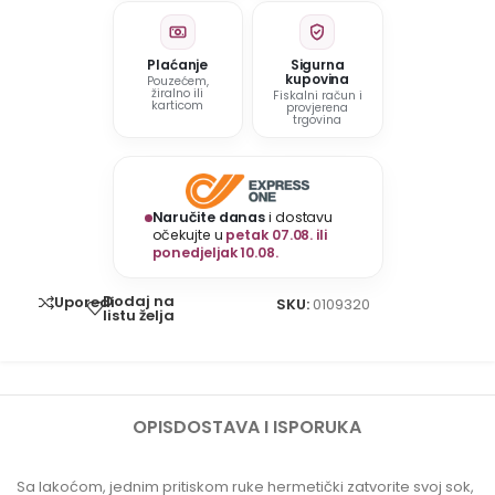
Plaćanje
Sigurna
kupovina
Pouzećem,
žiralno ili
Fiskalni račun i
karticom
provjerena
trgovina
Naručite danas
i dostavu
očekujte u
petak 07.08. ili
ponedjeljak 10.08.
Dodaj na
Uporedi
SKU:
0109320
listu želja
OPIS
DOSTAVA I ISPORUKA
Sa lakoćom, jednim pritiskom ruke hermetički zatvorite svoj sok,