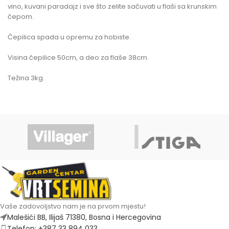
vino, kuvani paradajz i sve što zelite sačuvati u flaši sa krunskim
čepom.
Čepilica spada u opremu za hobiste.
Visina čepilice 50cm, a deo za flaše 38cm.
Težina 3kg.
Vaše zadovoljstvo nam je na prvom mjestu!
Malešići BB, Ilijaš 71380, Bosna i Hercegovina
Telefon: +387 33 894 033