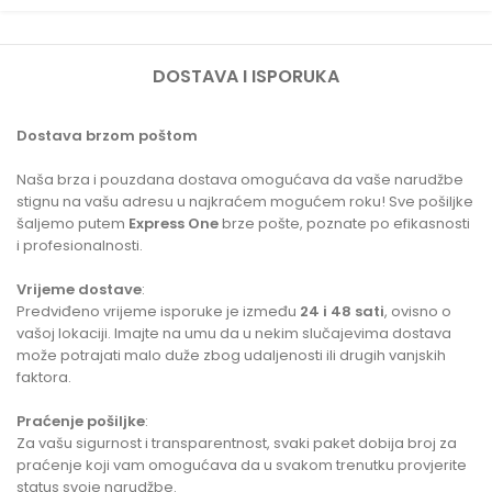
DOSTAVA I ISPORUKA
Dostava brzom poštom
Naša brza i pouzdana dostava omogućava da vaše narudžbe
stignu na vašu adresu u najkraćem mogućem roku! Sve pošiljke
šaljemo putem
Express One
brze pošte, poznate po efikasnosti
i profesionalnosti.
Vrijeme dostave
:
Predviđeno vrijeme isporuke je između
24 i 48 sati
, ovisno o
vašoj lokaciji. Imajte na umu da u nekim slučajevima dostava
može potrajati malo duže zbog udaljenosti ili drugih vanjskih
faktora.
Praćenje pošiljke
:
Za vašu sigurnost i transparentnost, svaki paket dobija broj za
praćenje koji vam omogućava da u svakom trenutku provjerite
status svoje narudžbe.