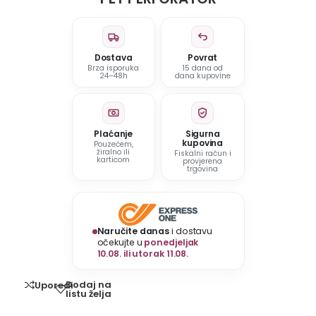
Dostava
Povrat
Brza isporuka
15 dana od
24–48h
dana kupovine
Plaćanje
Sigurna
kupovina
Pouzećem,
žiralno ili
Fiskalni račun i
karticom
provjerena
trgovina
Naručite danas
i dostavu
očekujte u
ponedjeljak
10.08. ili utorak 11.08.
Dodaj na
Uporedi
listu želja