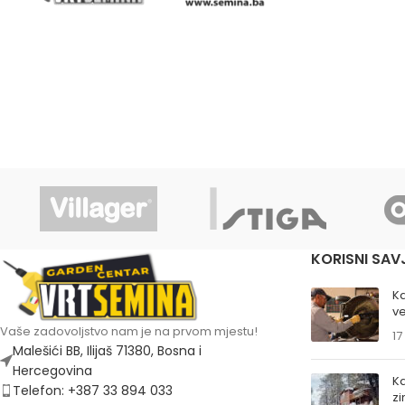
KORISNI SAV
K
ve
Vaše zadovoljstvo nam je na prvom mjestu!
17
Malešići BB, Ilijaš 71380, Bosna i
Hercegovina
Ka
Telefon: +387 33 894 033
z