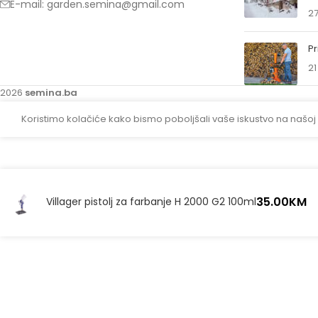
E-mail: garden.semina@gmail.com
27
Pr
21
2026
semina.ba
Koristimo kolačiće kako bismo poboljšali vaše iskustvo na našoj
35.00
KM
Villager pistolj za farbanje H 2000 G2 100ml