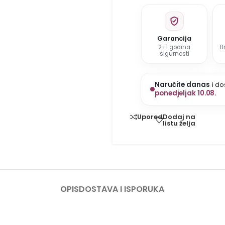
Garancija
2+1 godina
B
sigurnosti
Naručite danas
i do
ponedjeljak 10.08.
Dodaj na
Uporedi
listu želja
OPIS
DOSTAVA I ISPORUKA