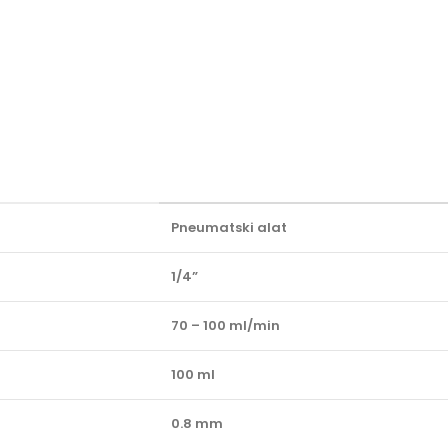
Pneumatski alat
1/4”
70 – 100 ml/min
100 ml
0.8 mm