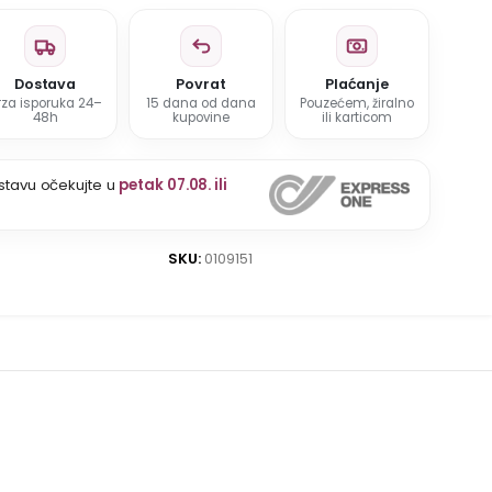
Dostava
Povrat
Plaćanje
rza isporuka 24–
15 dana od dana
Pouzećem, žiralno
48h
kupovine
ili karticom
stavu očekujte u
petak 07.08. ili
SKU:
0109151