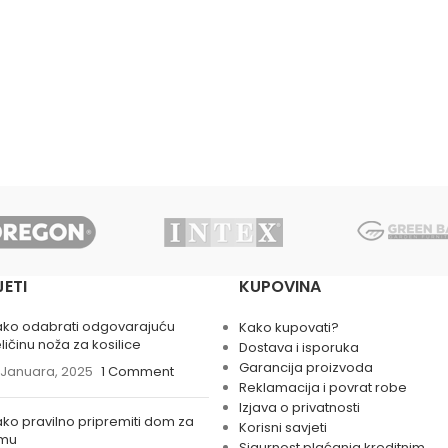
JETI
KUPOVINA
ako odabrati odgovarajuću
Kako kupovati?
ličinu noža za kosilice
Dostava i isporuka
Garancija proizvoda
 Januara, 2025
1 Comment
Reklamacija i povrat robe
Izjava o privatnosti
ko pravilno pripremiti dom za
Korisni savjeti
imu
Sigurnost plaćanja kreditnim