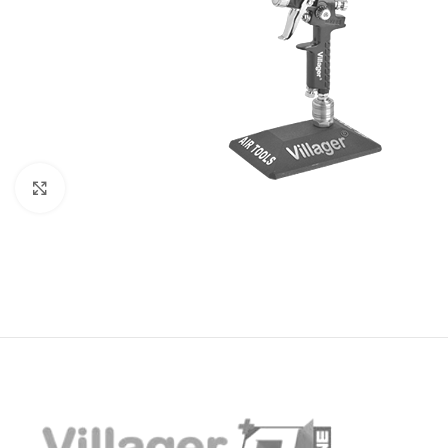
Baštenska oprema
Roštilji
Click to enlarge