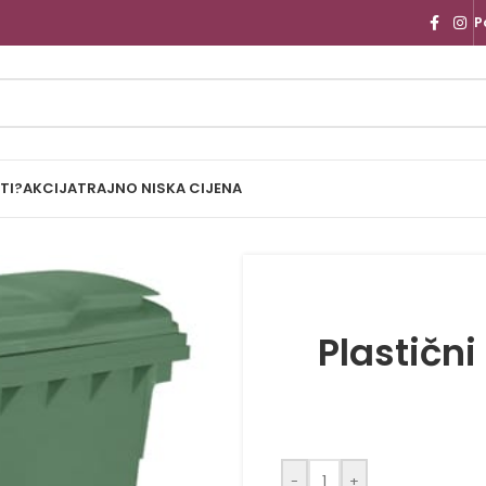
P
TI?
AKCIJA
TRAJNO NISKA CIJENA
Plastični
-
+