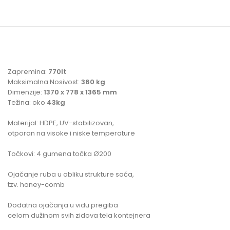
Zapremina:
770lt
Maksimalna Nosivost:
360 kg
Dimenzije:
1370 x 778 x 1365 mm
Težina: oko
43
kg
Materijal: HDPE, UV-stabilizovan,
otporan na visoke i niske temperature
Točkovi: 4 gumena točka Ø200
Ojačanje ruba u obliku strukture saća,
tzv. honey-comb
Dodatna ojačanja u vidu pregiba
celom dužinom svih zidova tela kontejnera