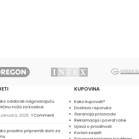
JETI
KUPOVINA
ako odabrati odgovarajuću
Kako kupovati?
ličinu noža za kosilice
Dostava i isporuka
Garancija proizvoda
 Januara, 2025
1 Comment
Reklamacija i povrat robe
Izjava o privatnosti
ko pravilno pripremiti dom za
Korisni savjeti
imu
Sigurnost plaćanja kreditnim