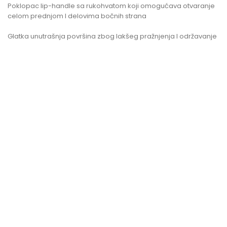
Poklopac lip-handle sa rukohvatom koji omogućava otvaranje
celom prednjom I delovima bočnih strana
Glatka unutrašnja površina zbog lakšeg pražnjenja I održavanje