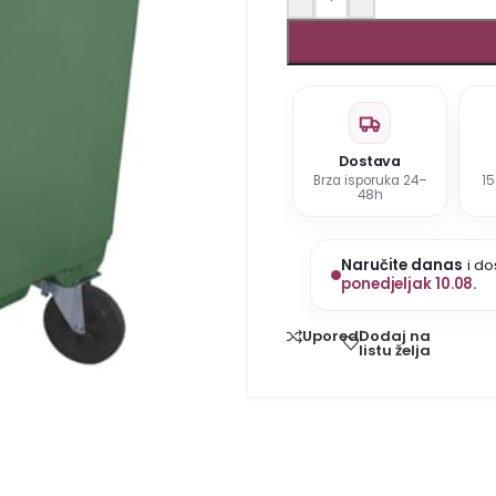
Dostava
Brza isporuka 24–
1
48h
Naručite danas
i do
ponedjeljak 10.08.
Dodaj na
Uporedi
listu želja