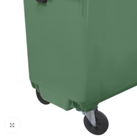
Baštenska oprema
Roštilji
Click to enlarge