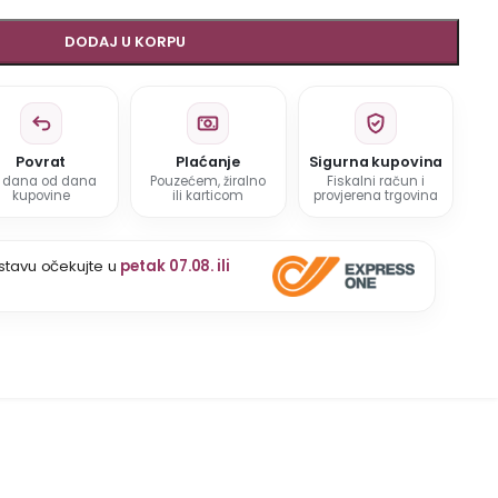
DODAJ U KORPU
Povrat
Plaćanje
Sigurna kupovina
5 dana od dana
Pouzećem, žiralno
Fiskalni račun i
kupovine
ili karticom
provjerena trgovina
stavu očekujte u
petak 07.08. ili