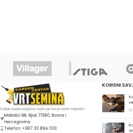
KORISNI SAV
K
ve
Vaše zadovoljstvo nam je na prvom mjestu!
17
Malešići BB, Ilijaš 71380, Bosna i
Hercegovina
Ka
Telefon: +387 33 894 033
z