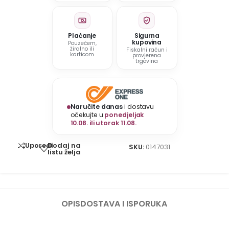
Plaćanje
Sigurna
kupovina
Pouzećem,
žiralno ili
Fiskalni račun i
karticom
provjerena
trgovina
Naručite danas
i dostavu
očekujte u
ponedjeljak
10.08. ili utorak 11.08.
Dodaj na
Uporedi
SKU:
0147031
listu želja
OPIS
DOSTAVA I ISPORUKA