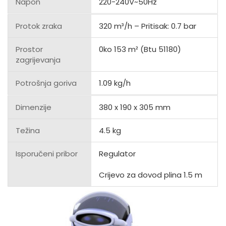
Napon
220-240V~50Hz
Protok zraka
320 m³/h – Pritisak: 0.7 bar
Prostor
0ko 153 m² (Btu 51180)
zagrijevanja
Potrošnja goriva
1.09 kg/h
Dimenzije
380 x 190 x 305 mm
Težina
4.5 kg
Isporučeni pribor
Regulator
Crijevo za dovod plina 1.5 m