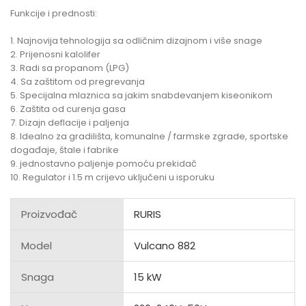
Funkcije i prednosti:
1. Najnovija tehnologija sa odličnim dizajnom i više snage
2. Prijenosni kalolifer
3. Radi sa propanom (LPG)
4. Sa zaštitom od pregrevanja
5. Specijalna mlaznica sa jakim snabdevanjem kiseonikom
6. Zaštita od curenja gasa
7. Dizajn deflacije i paljenja
8. Idealno za gradilišta, komunalne / farmske zgrade, sportske
događaje, štale i fabrike
9. jednostavno paljenje pomoću prekidač
10. Regulator i 1.5 m crijevo uključeni u isporuku
Proizvođač
RURIS
Model
Vulcano 882
Snaga
15 kW