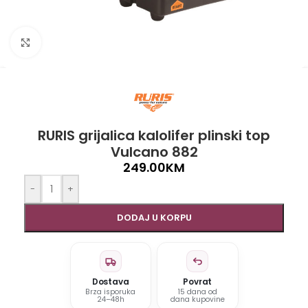
Click to enlarge
RURIS grijalica kalolifer plinski top
Vulcano 882
249.00
KM
-
+
DODAJ U KORPU
Dostava
Povrat
Brza isporuka
15 dana od
24–48h
dana kupovine