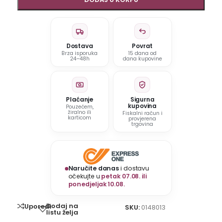
Dostava
Povrat
Brza isporuka
15 dana od
24–48h
dana kupovine
Plaćanje
Sigurna
kupovina
Pouzećem,
žiralno ili
Fiskalni račun i
karticom
provjerena
trgovina
Naručite danas
i dostavu
očekujte u
petak 07.08. ili
ponedjeljak 10.08.
Dodaj na
Uporedi
SKU:
0148013
listu želja