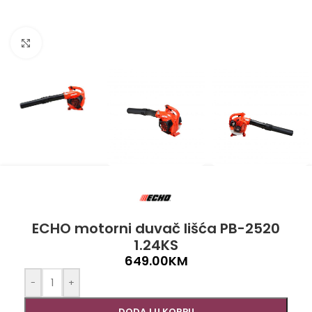
Click to enlarge
ECHO motorni duvač lišća PB-2520
1.24KS
649.00
KM
-
+
DODAJ U KORPU