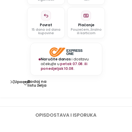
Povrat
Plaćanje
15 dana od dana
Pouzećem, žiralno
kupovine
ili karticom
Naručite danas
i dostavu
očekujte u
petak 07.08. ili
ponedjeljak 10.08.
Dodaj na
Uporedi
listu želja
OPIS
DOSTAVA I ISPORUKA