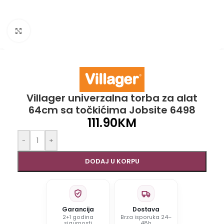
Click to enlarge
Villager univerzalna torba za alat
64cm sa točkićima Jobsite 6498
111.90
KM
-
+
DODAJ U KORPU
Garancija
Dostava
2+1 godina
Brza isporuka 24–
sigurnosti
48h