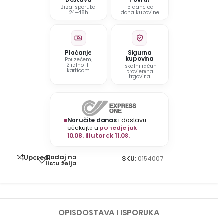
Brza isporuka
15 dana od
24–48h
dana kupovine
Plaćanje
Sigurna
kupovina
Pouzećem,
žiralno ili
Fiskalni račun i
karticom
provjerena
trgovina
Naručite danas
i dostavu
očekujte u
ponedjeljak
10.08. ili utorak 11.08.
Dodaj na
Uporedi
SKU:
0154007
listu želja
OPIS
DOSTAVA I ISPORUKA