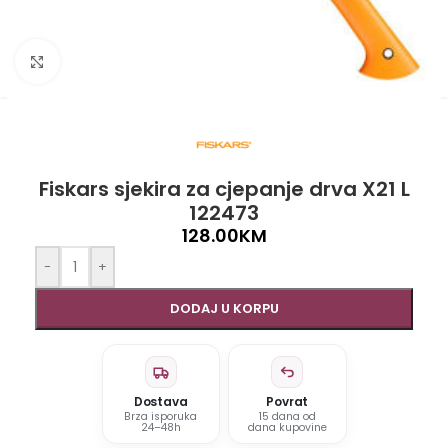
Click to enlarge
Fiskars sjekira za cjepanje drva X21 L
122473
128.00
KM
-
+
DODAJ U KORPU
Dostava
Povrat
Brza isporuka
15 dana od
24–48h
dana kupovine