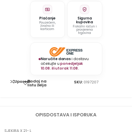
Plaćanje
Sigurna
kupovina
Pouzećem,
žiralno ili
Fiskalni račun i
karticom
provjerena
trgovina
Naručite danas
i dostavu
očekujte u
ponedjeljak
10.08. ili utorak 11.08.
Dodaj na
Uporedi
SKU:
0197207
listu želja
OPIS
DOSTAVA I ISPORUKA
SJEKIRA X 21- L