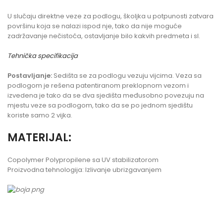
U slučaju direktne veze za podlogu, školjka u potpunosti zatvara
površinu koja se nalazi ispod nje, tako da nije moguće
zadržavanje nečistoća, ostavljanje bilo kakvih predmeta i sl.
Tehnička specifikacija
Postavljanje:
Sedišta se za podlogu vezuju vijcima. Veza sa
podlogom je rešena patentiranom preklopnom vezom i
izvedena je tako da se dva sjedišta međusobno povezuju na
mjestu veze sa podlogom, tako da se po jednom sjedištu
koriste samo 2 vijka.
MATERIJAL:
Copolymer Polypropilene sa UV stabilizatorom
Proizvodna tehnologija: Izlivanje ubrizgavanjem