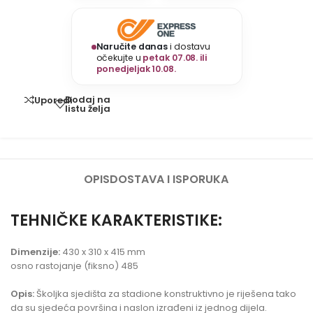
Naručite danas
i dostavu
očekujte u
petak 07.08. ili
ponedjeljak 10.08.
Dodaj na
Uporedi
listu želja
OPIS
DOSTAVA I ISPORUKA
TEHNIČKE KARAKTERISTIKE:
Dimenzije:
430 x 310 x 415 mm
osno rastojanje (fiksno) 485
Opis:
Školjka sjedišta za stadione konstruktivno je riješena tako
da su sjedeća površina i naslon izrađeni iz jednog dijela.