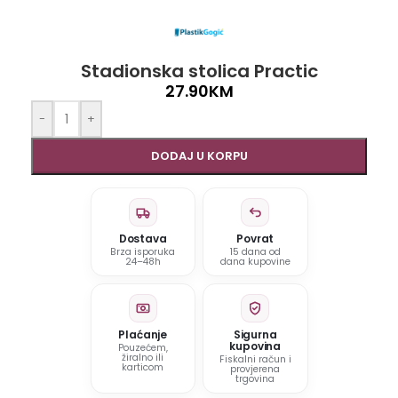
Stadionska stolica Practic
27.90
KM
-
+
DODAJ U KORPU
Dostava
Povrat
Brza isporuka
15 dana od
24–48h
dana kupovine
Plaćanje
Sigurna
kupovina
Pouzećem,
žiralno ili
Fiskalni račun i
karticom
provjerena
trgovina