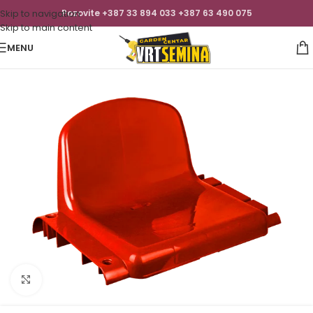
Skip to navigation
Pozovite +387 33 894 033 +387 63 490 075
Skip to main content
MENU
Click to enlarge