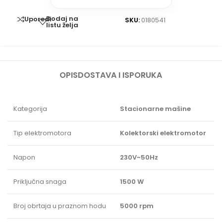
Dodaj na
Uporedi
SKU:
0180541
listu želja
OPIS
DOSTAVA I ISPORUKA
Kategorija
Stacionarne mašine
Tip elektromotora
Kolektorski elektromotor
Napon
230V~50Hz
Priključna snaga
1500 W
Broj obrtaja u praznom hodu
5000 rpm