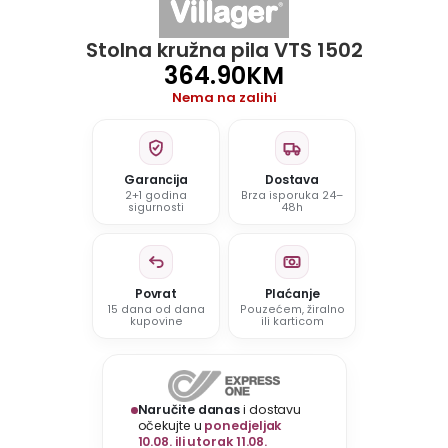
Stolna kružna pila VTS 1502
364.90
KM
Nema na zalihi
Garancija
Dostava
2+1 godina
Brza isporuka 24–
sigurnosti
48h
Povrat
Plaćanje
15 dana od dana
Pouzećem, žiralno
kupovine
ili karticom
Naručite danas
i dostavu
očekujte u
ponedjeljak
10.08. ili utorak 11.08.