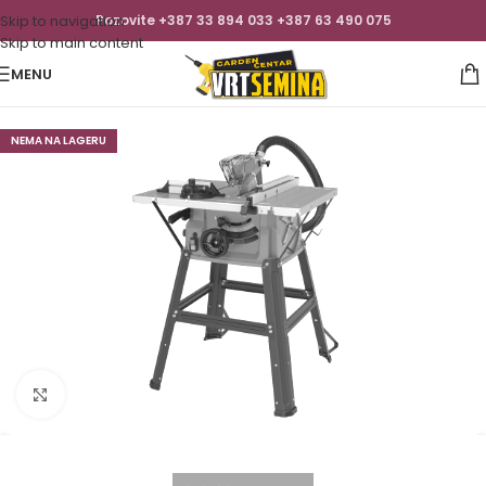
Skip to navigation
Pozovite +387 33 894 033 +387 63 490 075
Skip to main content
MENU
NEMA NA LAGERU
Click to enlarge