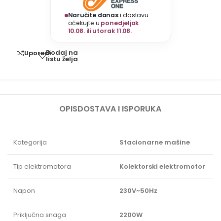
Naručite danas
i dostavu
očekujte u
ponedjeljak
10.08. ili utorak 11.08.
Dodaj na
Uporedi
listu želja
OPIS
DOSTAVA I ISPORUKA
Kategorija
Stacionarne mašine
Tip elektromotora
Kolektorski elektromotor
Napon
230V~50Hz
Priključna snaga
2200W