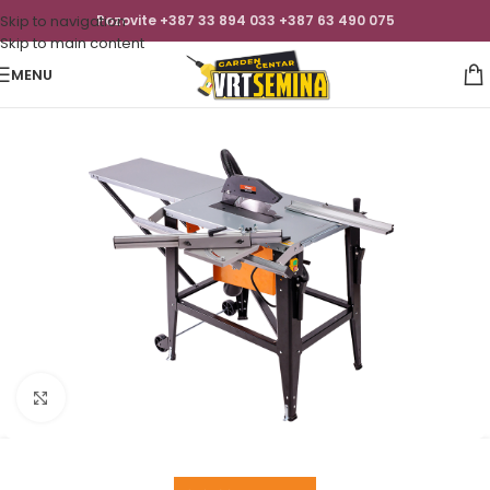
Skip to navigation
Pozovite +387 33 894 033 +387 63 490 075
Skip to main content
MENU
Click to enlarge