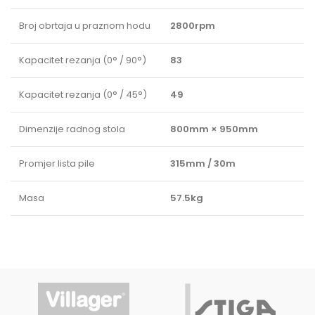
Broj obrtaja u praznom hodu
2800rpm
Kapacitet rezanja (0° / 90°)
83
Kapacitet rezanja (0° / 45°)
49
Dimenzije radnog stola
800mm × 950mm
Promjer lista pile
315mm / 30m
Masa
57.5kg