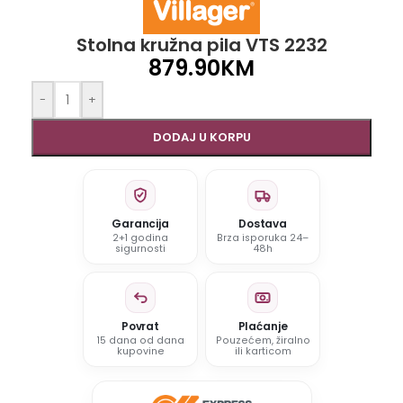
Stolna kružna pila VTS 2232
879.90
KM
-
+
DODAJ U KORPU
Garancija
Dostava
2+1 godina
Brza isporuka 24–
sigurnosti
48h
Povrat
Plaćanje
15 dana od dana
Pouzećem, žiralno
kupovine
ili karticom