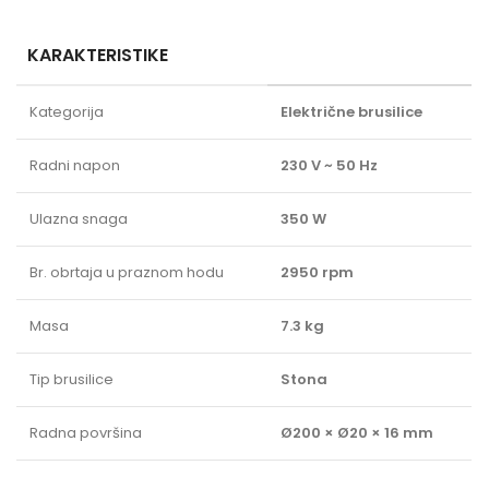
KARAKTERISTIKE
Kategorija
Električne brusilice
Radni napon
230 V ~ 50 Hz
Ulazna snaga
350 W
Br. obrtaja u praznom hodu
2950 rpm
Masa
7.3 kg
Tip brusilice
Stona
Radna površina
Ø200 × Ø20 × 16 mm