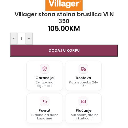
Villager stona stolna brusilica VLN
350
105.00
KM
-
+
DODAJ U KORPU
Garancija
Dostava
2+1 godina
Brza isporuka 24–
sigurnosti
48h
Povrat
Plaćanje
15 dana od dana
Pouzećem, žiralno
kupovine
ili karticom