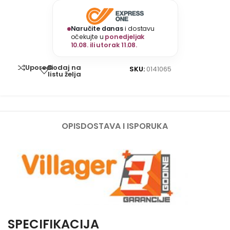
Naručite danas
i dostavu
očekujte u
ponedjeljak
10.08. ili utorak 11.08.
Dodaj na
Uporedi
SKU:
0141065
listu želja
OPIS
DOSTAVA I ISPORUKA
SPECIFIKACIJA