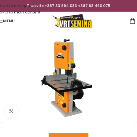
Skip to navigation
Pozovite +387 33 894 033 +387 63 490 075
Skip to main content
MENU
Click to enlarge