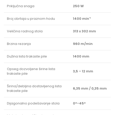
Priključna snaga
250 W
Broj obrtaja u praznom hodu
1400 min⁻¹
Veličina radnog stola
313 x 302 mm
Brzina rezanja
960 m/min
Dužina lista trakaste pile
1400 mm
Opseg dozvoljene širine lista
3,5 – 12 mm
trakaste pile
Širina/debljina dostavljenog lista
6,35 mm / 0,35 mm
trakaste pile
Dijagonalno podešavanje stola
0°-45°