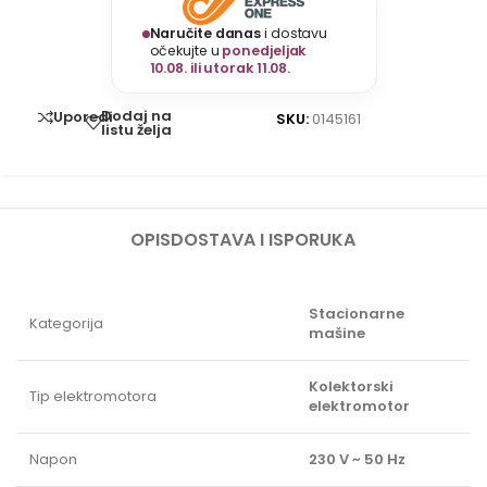
Naručite danas
i dostavu
očekujte u
ponedjeljak
10.08. ili utorak 11.08.
Dodaj na
Uporedi
SKU:
0145161
listu želja
OPIS
DOSTAVA I ISPORUKA
Stacionarne
Kategorija
mašine
Kolektorski
Tip elektromotora
elektromotor
Napon
230 V ~ 50 Hz