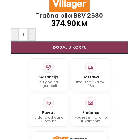
Tračna pila BSV 2580
374.90
KM
-
+
DODAJ U KORPU
Garancija
Dostava
2+1 godina
Brza isporuka 24–
sigurnosti
48h
Povrat
Plaćanje
15 dana od dana
Pouzećem, žiralno
kupovine
ili karticom