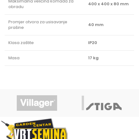
Maksimalna veličina komada za
400 x 400 x 80 mm
obradu
Promjer otvora za usisavanje
40 mm
prašine
Klasa zaštite
IP20
Masa
17 kg