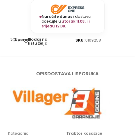
Naručite danas
i dostavu
očekujte u
utorak 11.08. ili
srijedu 12.08.
Dodaj na
Uporedi
SKU:
0109258
listu želja
OPIS
DOSTAVA I ISPORUKA
Kategorija
Traktor kosačice