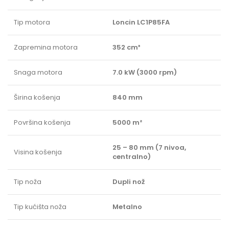
Tip motora
Loncin LC1P85FA
Zapremina motora
352 cm³
Snaga motora
7.0 kW (3000 rpm)
Širina košenja
840 mm
Površina košenja
5000 m²
25 – 80 mm (7 nivoa,
Visina košenja
centralno)
Tip noža
Dupli nož
Tip kućišta noža
Metalno