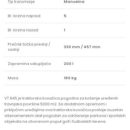
Tip transmisije
Manuelna
Br. brzina napred
5
Br. brzina nazad
1
Prečnik točka prednji /
330 mm / 457 mm
zadnji
Zapremina sakupljača
200 l
Masa
160 kg
VT 845 je traktorska kosačica pogodna za košenje uređenih
travnjaka površine 5000 m2. Sa dodatnom opremom i
priključnm uređajima ova traktorska kosačica postaje izuzetan
višenamenskim alat pogodan za održavanje parkova i sportskih
objekata na otvorenom poput golf i fudbalskih terena.