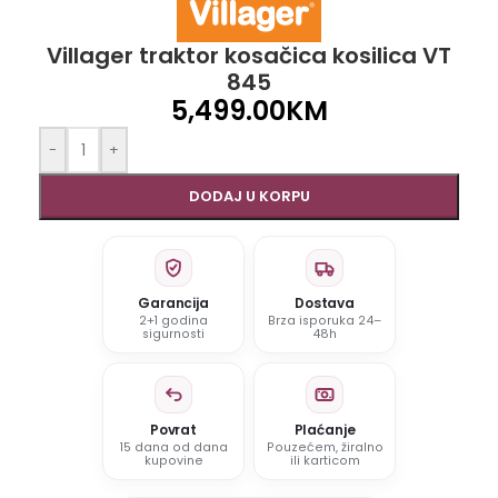
Villager traktor kosačica kosilica VT
845
5,499.00
KM
-
+
DODAJ U KORPU
Garancija
Dostava
2+1 godina
Brza isporuka 24–
sigurnosti
48h
Povrat
Plaćanje
15 dana od dana
Pouzećem, žiralno
kupovine
ili karticom