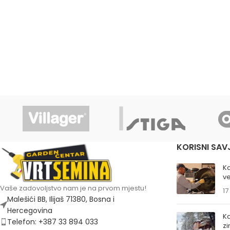
KORISNI SAV
K
ve
Vaše zadovoljstvo nam je na prvom mjestu!
17
Malešići BB, Ilijaš 71380, Bosna i
Hercegovina
Ka
Telefon: +387 33 894 033
z