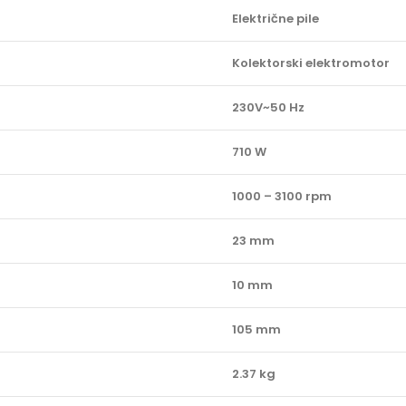
Električne pile
Kolektorski elektromotor
230V~50 Hz
710 W
1000 – 3100 rpm
23 mm
10 mm
105 mm
2.37 kg