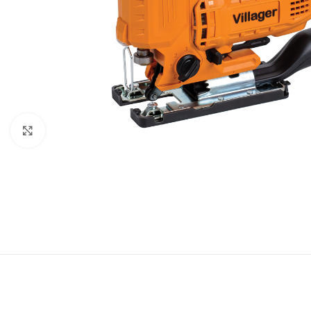
Baštenska oprema
Roštilji
Click to enlarge