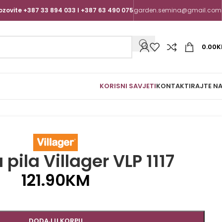
ozovite +387 33 894 033 I +387 63 490 075
garden.semina@gmail.com
0.00
K
KORISNI SAVJETI
KONTAKTIRAJTE N
pila Villager VLP 1117
121.90
KM
DODAJ U KORPU