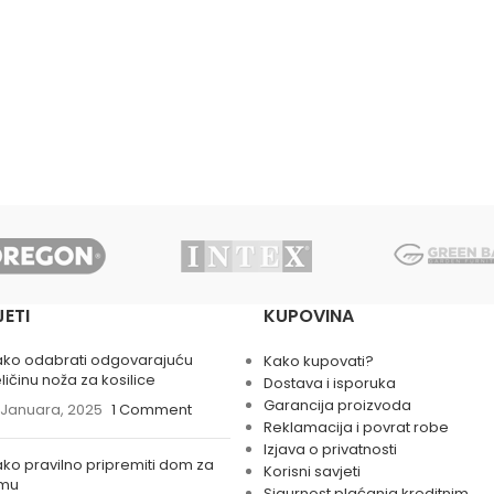
JETI
KUPOVINA
ako odabrati odgovarajuću
Kako kupovati?
ličinu noža za kosilice
Dostava i isporuka
Garancija proizvoda
 Januara, 2025
1 Comment
Reklamacija i povrat robe
Izjava o privatnosti
ko pravilno pripremiti dom za
Korisni savjeti
imu
Sigurnost plaćanja kreditnim