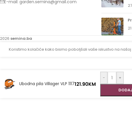
E-mail: garden.semina@gmail.com
27
Pr
21
2026
semina.ba
Koristimo kolačiće kako bismo poboljšali vaše iskustvo na našoj
-
+
121.90
KM
Ubodna pila Villager VLP 1117
DODAJ