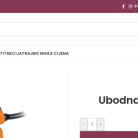
P
TI?
AKCIJA
TRAJNO NISKA CIJENA
Ubodna 
-
+