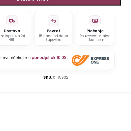
Dostava
Povrat
Plaćanje
rza isporuka 24–
15 dana od dana
Pouzećem, žiralno
48h
kupovine
ili karticom
stavu očekujte u
ponedjeljak 10.08.
SKU:
0145932