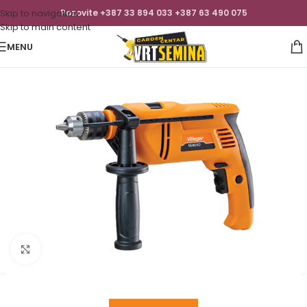
Skip to navigation
Pozovite +387 33 894 033 +387 63 490 075
Skip to main content
MENU
Click to enlarge