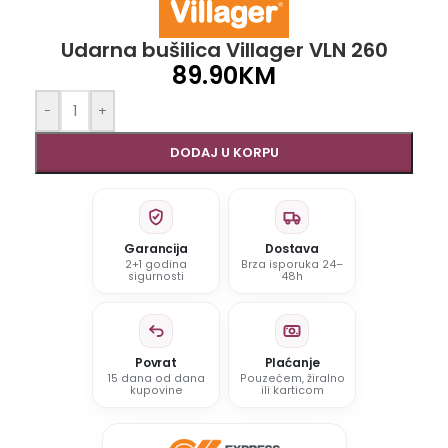
Udarna bušilica Villager VLN 260
89.90
KM
-
+
DODAJ U KORPU
Garancija
Dostava
2+1 godina
Brza isporuka 24–
sigurnosti
48h
Povrat
Plaćanje
15 dana od dana
Pouzećem, žiralno
kupovine
ili karticom