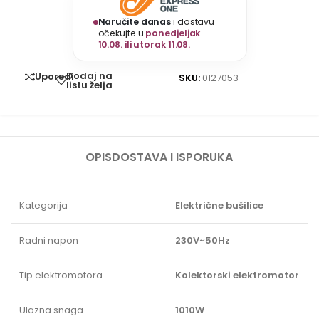
Naručite danas
i dostavu
očekujte u
ponedjeljak
10.08. ili utorak 11.08.
Dodaj na
Uporedi
SKU:
0127053
listu želja
OPIS
DOSTAVA I ISPORUKA
Kategorija
Električne bušilice
Radni napon
230V~50Hz
Tip elektromotora
Kolektorski elektromotor
Ulazna snaga
1010W