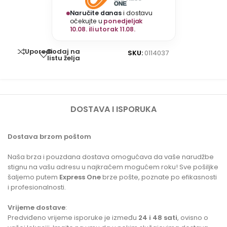
Naručite danas
i dostavu
očekujte u
ponedjeljak
10.08. ili utorak 11.08.
Dodaj na
Uporedi
SKU:
0114037
listu želja
DOSTAVA I ISPORUKA
Dostava brzom poštom
Naša brza i pouzdana dostava omogućava da vaše narudžbe
stignu na vašu adresu u najkraćem mogućem roku! Sve pošiljke
šaljemo putem
Express One
brze pošte, poznate po efikasnosti
i profesionalnosti.
Vrijeme dostave
:
Predviđeno vrijeme isporuke je između
24 i 48 sati
, ovisno o