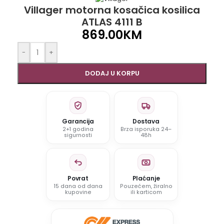
Villager motorna kosačica kosilica
ATLAS 4111 B
869.00
KM
-
+
DODAJ U KORPU
Garancija
Dostava
2+1 godina
Brza isporuka 24–
sigurnosti
48h
Povrat
Plaćanje
15 dana od dana
Pouzećem, žiralno
kupovine
ili karticom