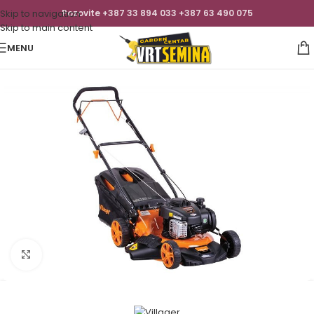
Skip to navigation
Pozovite +387 33 894 033 +387 63 490 075
Skip to main content
MENU
Click to enlarge