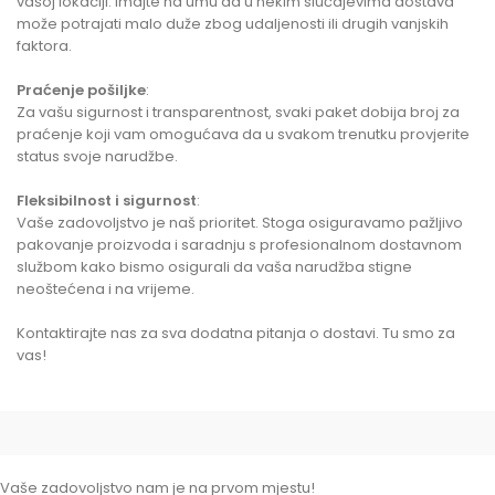
vašoj lokaciji. Imajte na umu da u nekim slučajevima dostava
može potrajati malo duže zbog udaljenosti ili drugih vanjskih
faktora.
Praćenje pošiljke
:
Za vašu sigurnost i transparentnost, svaki paket dobija broj za
praćenje koji vam omogućava da u svakom trenutku provjerite
status svoje narudžbe.
Fleksibilnost i sigurnost
:
Vaše zadovoljstvo je naš prioritet. Stoga osiguravamo pažljivo
pakovanje proizvoda i saradnju s profesionalnom dostavnom
službom kako bismo osigurali da vaša narudžba stigne
neoštećena i na vrijeme.
Kontaktirajte nas za sva dodatna pitanja o dostavi. Tu smo za
vas!
Vaše zadovoljstvo nam je na prvom mjestu!