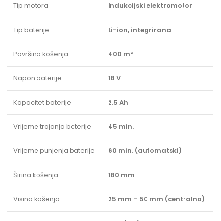
Tip motora
Indukcijski elektromotor
Tip baterije
Li-ion, integrirana
Površina košenja
400 m²
Napon baterije
18 V
Kapacitet baterije
2.5 Ah
Vrijeme trajanja baterije
45 min.
Vrijeme punjenja baterije
60 min. (automatski)
Širina košenja
180 mm
Visina košenja
25 mm – 50 mm (centralno)