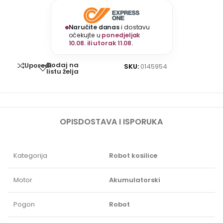
Naručite danas
i dostavu
očekujte u
ponedjeljak
10.08. ili utorak 11.08.
Dodaj na
Uporedi
SKU:
0145954
listu želja
OPIS
DOSTAVA I ISPORUKA
Kategorija
Robot kosilice
Motor
Akumulatorski
Pogon
Robot