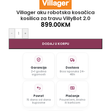
Villager aku robotska kosačica
kosilica za travu VillyBot 2.0
899.00
KM
-
+
DODAJ U KORPU
Garancija
Dostava
2+1 godina
Brza isporuka 24–
sigurnosti
48h
Povrat
Plaćanje
15 dana od dana
Pouzećem, žiralno
kupovine
ili karticom