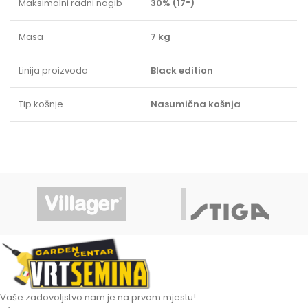
Maksimalni radni nagib
30% (17°)
Masa
7 kg
Linija proizvoda
Black edition
Tip košnje
Nasumična košnja
Vaše zadovoljstvo nam je na prvom mjestu!