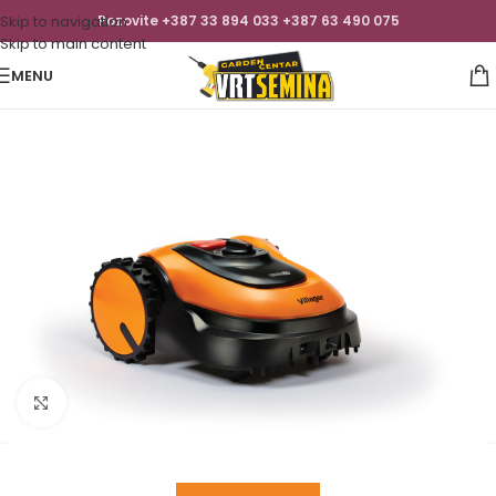
Skip to navigation
Pozovite +387 33 894 033 +387 63 490 075
Skip to main content
MENU
Click to enlarge