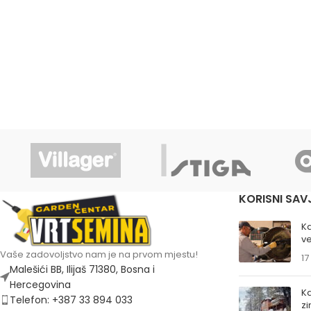
KORISNI SAV
K
ve
Vaše zadovoljstvo nam je na prvom mjestu!
17
Malešići BB, Ilijaš 71380, Bosna i
Hercegovina
Ka
Telefon: +387 33 894 033
z