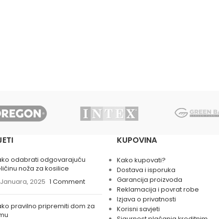
JETI
KUPOVINA
ako odabrati odgovarajuću
Kako kupovati?
ličinu noža za kosilice
Dostava i isporuka
Garancija proizvoda
 Januara, 2025
1 Comment
Reklamacija i povrat robe
Izjava o privatnosti
ko pravilno pripremiti dom za
Korisni savjeti
imu
Sigurnost plaćanja kreditnim