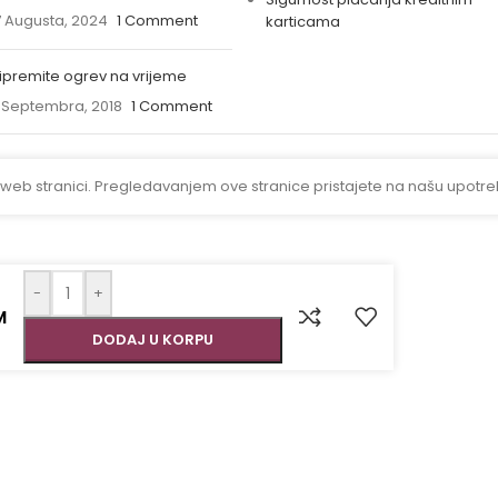
 Augusta, 2024
1 Comment
karticama
ipremite ogrev na vrijeme
 Septembra, 2018
1 Comment
 web stranici. Pregledavanjem ove stranice pristajete na našu upotre
-
+
M
DODAJ U KORPU