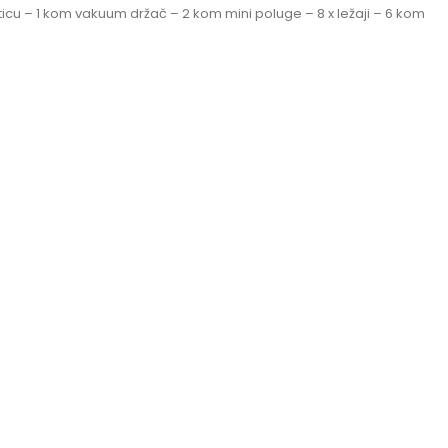
icu – 1 kom vakuum držač – 2 kom mini poluge – 8 x ležaji – 6 kom