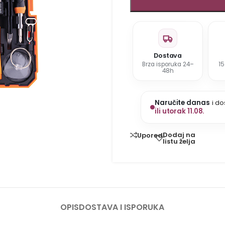
Dostava
Brza isporuka 24–
1
48h
Naručite danas
i do
ili utorak 11.08.
Dodaj na
Uporedi
listu želja
OPIS
DOSTAVA I ISPORUKA