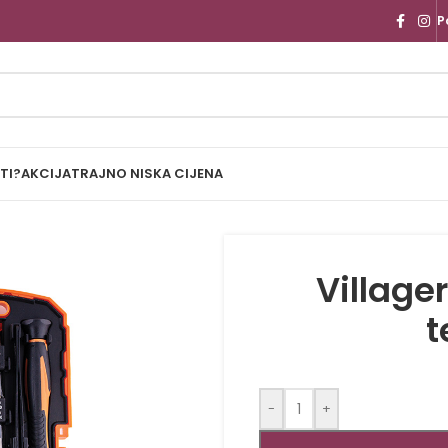
P
TI?
AKCIJA
TRAJNO NISKA CIJENA
Village
t
-
+