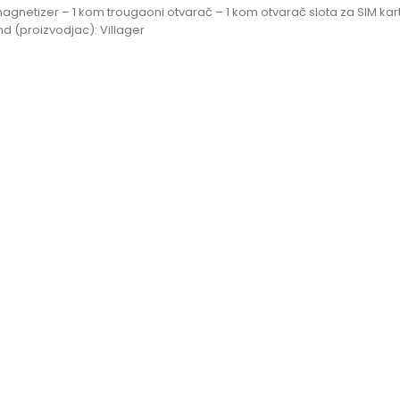
agnetizer – 1 kom trougaoni otvarač – 1 kom otvarač slota za SIM kart
 (proizvodjac): Villager