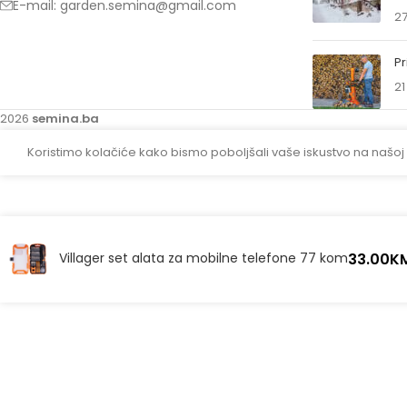
E-mail: garden.semina@gmail.com
27
Pr
21
2026
semina.ba
Koristimo kolačiće kako bismo poboljšali vaše iskustvo na našoj
33.00
K
Villager set alata za mobilne telefone 77 kom