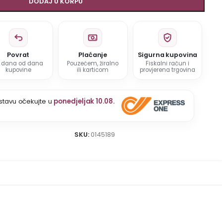
DODAJ U KORPU
Povrat
Plaćanje
Sigurna kupovina
5 dana od dana
Pouzećem, žiralno
Fiskalni račun i
kupovine
ili karticom
provjerena trgovina
stavu očekujte u
ponedjeljak 10.08.
SKU:
0145189