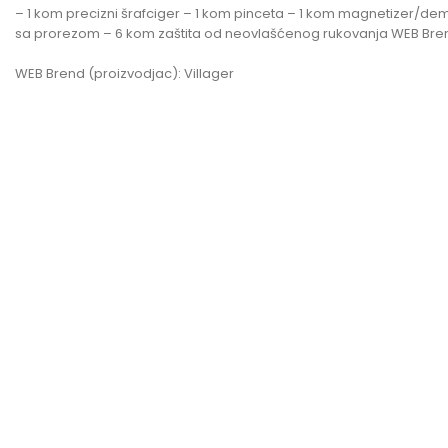
– 1 kom precizni šrafciger – 1 kom pinceta – 1 kom magnetizer/dem
sa prorezom – 6 kom zaštita od neovlašćenog rukovanja WEB Brend
WEB Brend (proizvodjac): Villager