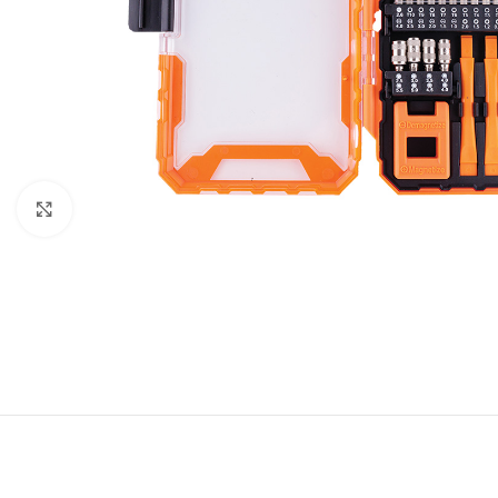
Baštenska oprema
Roštilji
Click to enlarge