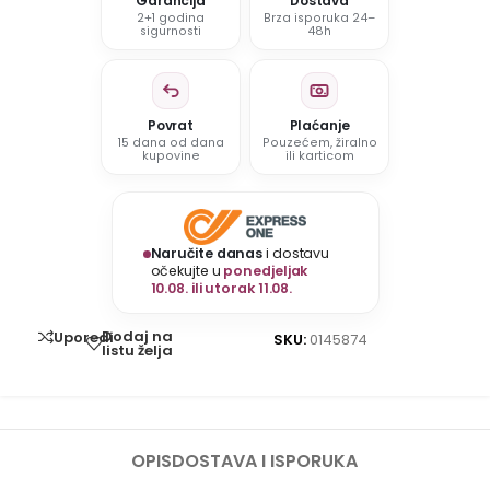
Garancija
Dostava
2+1 godina
Brza isporuka 24–
sigurnosti
48h
Povrat
Plaćanje
15 dana od dana
Pouzećem, žiralno
kupovine
ili karticom
Naručite danas
i dostavu
očekujte u
ponedjeljak
10.08. ili utorak 11.08.
Dodaj na
Uporedi
SKU:
0145874
listu želja
OPIS
DOSTAVA I ISPORUKA