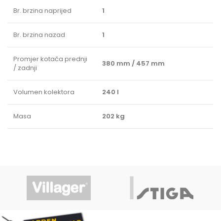
Br. brzina naprijed
1
Br. brzina nazad
1
Promjer kotača prednji
380 mm / 457 mm
/ zadnji
Volumen kolektora
240 l
Masa
202 kg