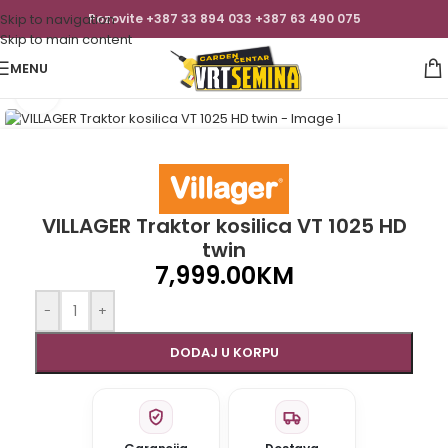
Skip to navigation
Pozovite +387 33 894 033 +387 63 490 075
Skip to main content
MENU
Click to enlarge
VILLAGER Traktor kosilica VT 1025 HD
twin
7,999.00
KM
-
+
DODAJ U KORPU