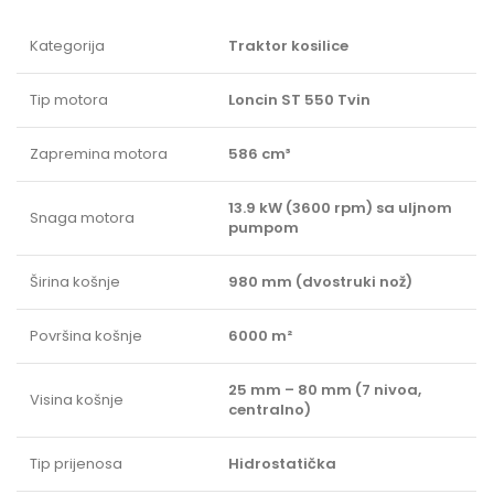
Kategorija
Traktor kosilice
Tip motora
Loncin ST 550 Tvin
Zapremina motora
586 cm³
13.9 kW (3600 rpm) sa uljnom
Snaga motora
pumpom
Širina košnje
980 mm (dvostruki nož)
Površina košnje
6000 m²
25 mm – 80 mm (7 nivoa,
Visina košnje
centralno)
Tip prijenosa
Hidrostatička