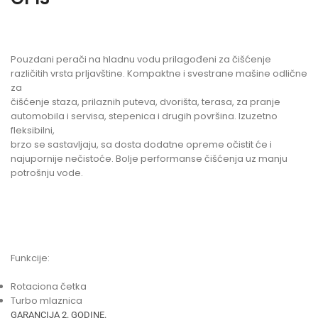
Pouzdani perači na hladnu vodu prilagođeni za čišćenje
različitih vrsta prljavštine. Kompaktne i svestrane mašine odlične
za
čišćenje staza, prilaznih puteva, dvorišta, terasa, za pranje
automobila i servisa, stepenica i drugih površina. Izuzetno
fleksibilni,
brzo se sastavljaju, sa dosta dodatne opreme očistit će i
najupornije nečistoće. Bolje performanse čišćenja uz manju
potrošnju vode.
Funkcije:
Rotaciona četka
Turbo mlaznica
GARANCIJA 2. GODINE.