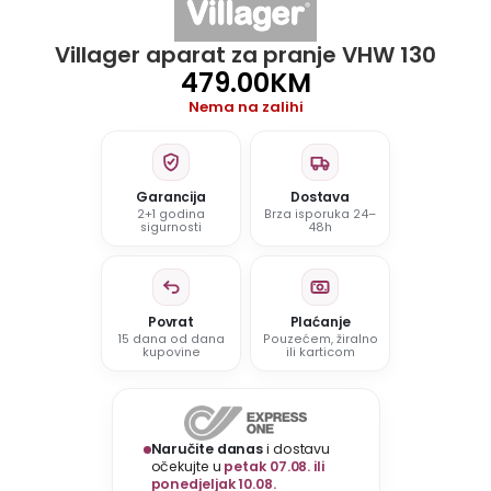
Villager aparat za pranje VHW 130
479.00
KM
Nema na zalihi
Garancija
Dostava
2+1 godina
Brza isporuka 24–
sigurnosti
48h
Povrat
Plaćanje
15 dana od dana
Pouzećem, žiralno
kupovine
ili karticom
Naručite danas
i dostavu
očekujte u
petak 07.08. ili
ponedjeljak 10.08.