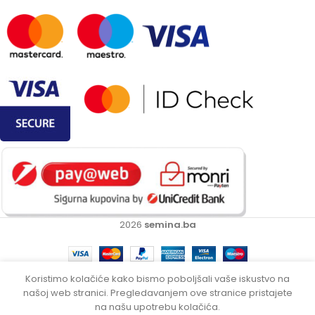
2026
semina.ba
Koristimo kolačiće kako bismo poboljšali vaše iskustvo na
našoj web stranici. Pregledavanjem ove stranice pristajete
Nema
Villager aparat za
479.00
KM
na
na našu upotrebu kolačića.
pranje VHW 130