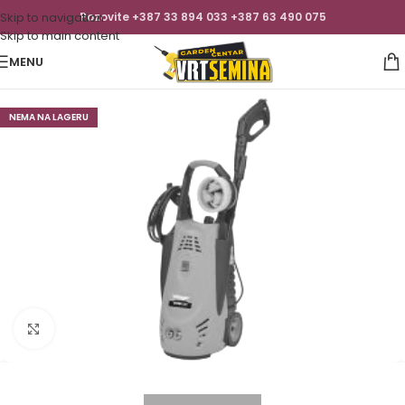
Skip to navigation
Pozovite +387 33 894 033 +387 63 490 075
Skip to main content
MENU
NEMA NA LAGERU
Click to enlarge