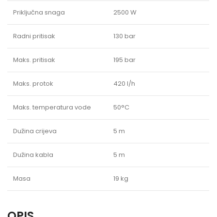
Priključna snaga
2500 W
Radni pritisak
130 bar
Maks. pritisak
195 bar
Maks. protok
420 l/h
Maks. temperatura vode
50°C
Dužina crijeva
5 m
Dužina kabla
5 m
Masa
19 kg
OPIS