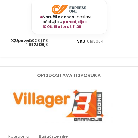
Naručite danas
i dostavu
očekujte u
ponedjeljak
10.08. ili utorak 11.08.
Dodaj na
Uporedi
SKU:
0198004
listu želja
OPIS
DOSTAVA I ISPORUKA
Kategorija
Bušači zemlje