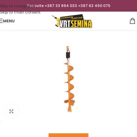
Skip to navigation
Pozovite +387 33 894 033 +387 63 490 075
Skip to main content
MENU
Click to enlarge