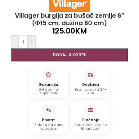
Villager burgija za bušač zemlje 6”
(Φ15 cm, dužina 60 cm)
125.00
KM
-
+
DODAJ U KORPU
Garancija
Dostava
2+1 godina
Brza isporuka 24–
sigurnosti
48h
Povrat
Plaćanje
15 dana od dana
Pouzećem, žiralno
kupovine
ili karticom