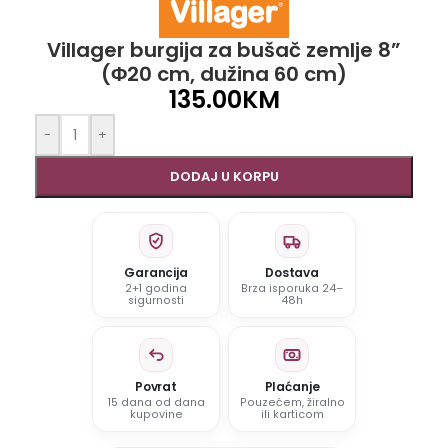
Villager burgija za bušač zemlje 8”
(Φ20 cm, dužina 60 cm)
135.00
KM
-
+
DODAJ U KORPU
Garancija
Dostava
2+1 godina
Brza isporuka 24–
sigurnosti
48h
Povrat
Plaćanje
15 dana od dana
Pouzećem, žiralno
kupovine
ili karticom