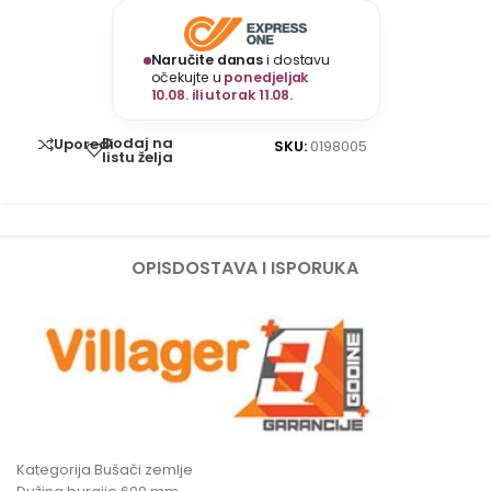
Naručite danas
i dostavu
očekujte u
ponedjeljak
10.08. ili utorak 11.08.
Dodaj na
Uporedi
SKU:
0198005
listu želja
OPIS
DOSTAVA I ISPORUKA
Kategorija Bušači zemlje