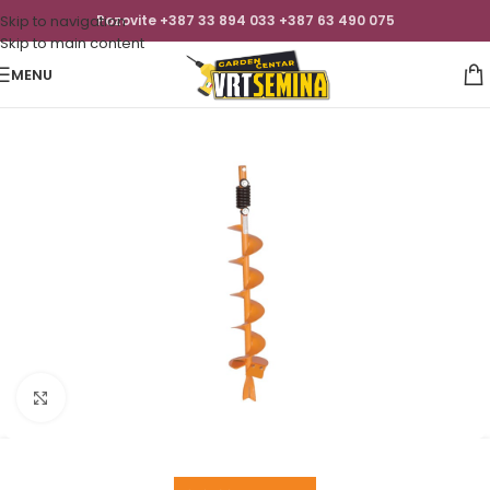
Skip to navigation
Pozovite +387 33 894 033 +387 63 490 075
Skip to main content
MENU
Click to enlarge